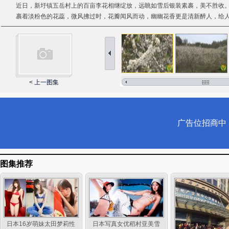
近日，新圩镇五岳村上的百亩李花相继绽放，远眺如雪后银装素裹，美不胜收
裹着淡粉色的花蕊，微风拂过时，花瓣闻风而动，幽幽花香更是清新醉人，给人
< 上一图集
图集推荐
日本16岁萌妹太田梦莉性
日本写真女优稻村亚美雪