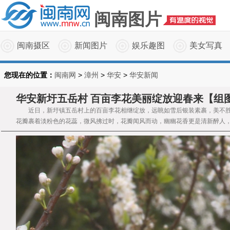
闽南图片
闽南摄区
新闻图片
娱乐趣图
美女写真
您现在的位置：
闽南网
>
漳州
>
华安
>
华安新闻
华安新圩五岳村 百亩李花美丽绽放迎春来【组
近日，新圩镇五岳村上的百亩李花相继绽放，远眺如雪后银装素裹，美不胜
花瓣裹着淡粉色的花蕊，微风拂过时，花瓣闻风而动，幽幽花香更是清新醉人，