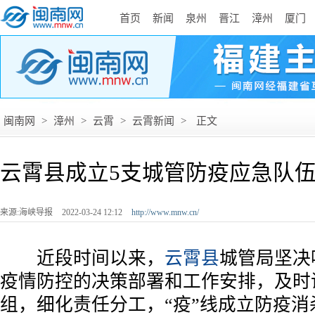
首页
新闻
泉州
晋江
漳州
厦门
闽南网
>
漳州
>
云霄
>
云霄新闻
>
正文
云霄县成立5支城管防疫应急队
来源:海峡导报
2022-03-24 12:12
http://www.mnw.cn/
近段时间以来，
云霄县
城管局坚决
疫情防控的决策部署和工作安排，及时
组，细化责任分工，“疫”线成立防疫消