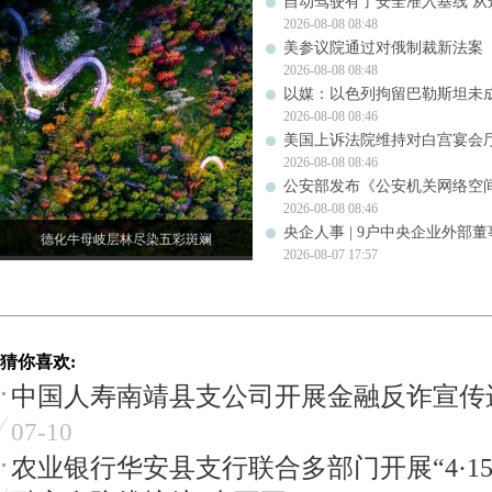
自动驾驶有了安全准入基线 从
2026-08-08 08:48
美参议院通过对俄制裁新法案
2026-08-08 08:48
以媒：以色列拘留巴勒斯坦未成
2026-08-08 08:46
美国上诉法院维持对白宫宴会
2026-08-08 08:46
公安部发布《公安机关网络空
2026-08-08 08:46
央企人事 | 9户中央企业外部
德化牛母岐层林尽染五彩斑斓
2026-08-07 17:57
猜你喜欢:
中国人寿南靖县支公司开展金融反诈宣传
07-10
农业银行华安县支行联合多部门开展“4·15