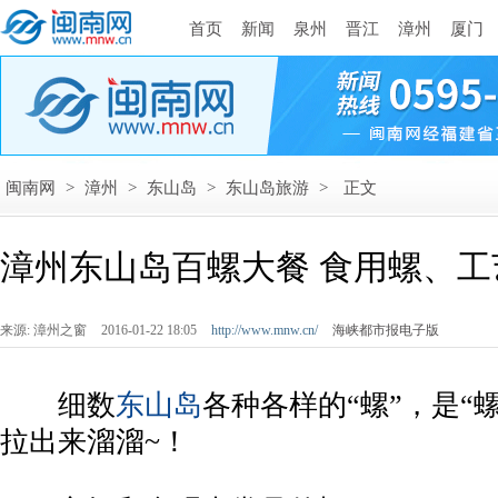
首页
新闻
泉州
晋江
漳州
厦门
闽南网
>
漳州
>
东山岛
>
东山岛旅游
>
正文
漳州东山岛百螺大餐 食用螺、
来源: 漳州之窗
2016-01-22 18:05
http://www.mnw.cn/
海峡都市报电子版
细数
东山岛
各种各样的“螺”，是“
拉出来溜溜~！