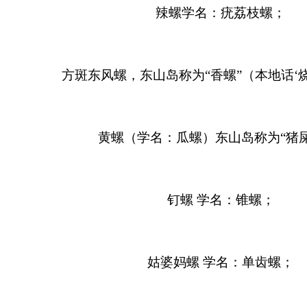
辣螺学名：疣荔枝螺；
方斑东风螺，东山岛称为“香螺”（本地话‘
黄螺（学名：瓜螺）东山岛称为“猪屎
钉螺 学名：锥螺；
姑婆妈螺 学名：单齿螺；