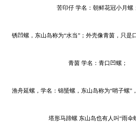
苦印仔 学名：朝鲜花冠小月螺
锈凹螺，东山岛称为“水当”；外壳像青茵，只是
青茵 学名：青口凹螺；
渔舟延螺，学名：锦蜑螺，东山岛称为“哨子螺”
塔形马蹄螺 东山岛也有人叫“雨伞