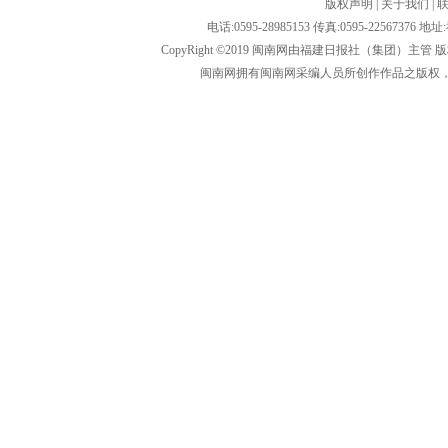
版权声明
|
关于我们
|
电话:0595-28985153 传真:0595-2256
CopyRight ©2019 闽南网由福建日报社（集团）主管
闽南网拥有闽南网采编人员所创作作品之版权