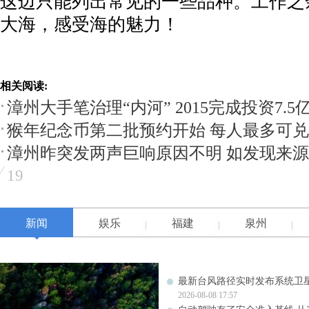
这边只能列出常见的一些品种。工作之
大海，感受海的魅力！
相关阅读:
漳州大手笔治理“内河” 2015完成投资7.5
猴年纪念币第二批预约开始 每人最多可兑
漳州昨突发两声巨响原因不明 如发现来源可
19
新闻
娱乐
福建
泉州
最新台风路径实时发布系统卫星
2026-08-08 17:57