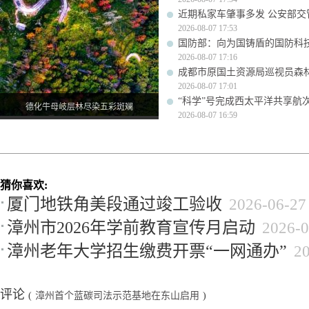
近期私家车肇事多发 公安部交
2026-08-07 17:53
国防部：向为国铸盾的国防科
2026-08-07 17:16
成都市原国土资源局巡视员森
2026-08-07 17:01
“科学”号完成西太平洋共享航
德化牛母岐层林尽染五彩斑斓
2026-08-07 16:59
猜你喜欢:
厦门地铁角美段通过竣工验收
2026-06-27
漳州市2026年学前教育宣传月启动
2026-0
漳州老年大学招生缴费开票“一网通办”
2
评论
(
漳州首个蓝碳司法示范基地在东山启用
)