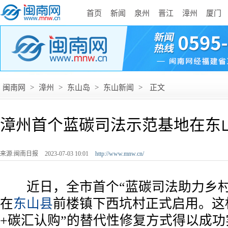
首页
新闻
泉州
晋江
漳州
厦门
闽南网
>
漳州
>
东山岛
>
东山新闻
>
正文
漳州首个蓝碳司法示范基地在东
来源:闽南日报
2023-07-03 10:01
http://www.mnw.cn/
近日，全市首个“蓝碳司法助力乡村
在
东山县
前楼镇下西坑村正式启用。这
+碳汇认购”的替代性修复方式得以成功