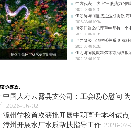
中方代表：防止“三股势力”借
2026-08-06 10:34
伊朗称与阿曼接近达成协议 
2026-08-06 10:34
所罗门群岛总理重申坚持一个
2026-08-06 10:34
巴西降级与阿根廷关系 阿称驻
2026-08-06 10:32
伊朗与阿曼就霍尔木兹海峡拟
德化牛母岐层林尽染五彩斑斓
2026-08-06 10:32
猜你喜欢:
中国人寿云霄县支公司：工会暖心慰问 
2026-06-02
漳州学校首次获批开展中职直升本科试点
漳州开展水厂水质帮扶指导工作
2026-07-