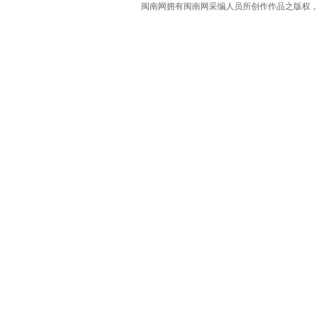
闽南网拥有闽南网采编人员所创作作品之版权