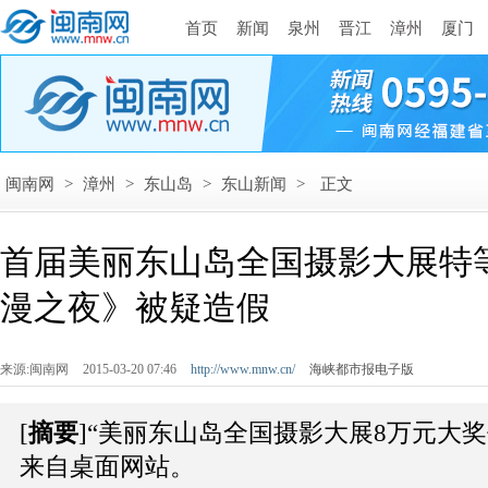
首页
新闻
泉州
晋江
漳州
厦门
闽南网
>
漳州
>
东山岛
>
东山新闻
>
正文
首届美丽东山岛全国摄影大展特
漫之夜》被疑造假
来源:闽南网
2015-03-20 07:46
http://www.mnw.cn/
海峡都市报电子版
[
摘要
]“美丽东山岛全国摄影大展8万元大
来自桌面网站。