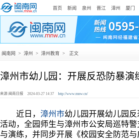
首页
新闻
泉州
晋江
漳州
厦门
闽南网
>
漳州
>
漳州教育
>
正文
漳州市幼儿园：开展反恐防暴演
来源:闽南日报
2024-03-27 14:37
http://www.mnw.cn/
近日，
漳州市
幼儿园开展幼儿园反
活动，全园师生与漳州市公安局巡特警
与演练，并同步开展《校园安全防范与