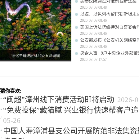
美参议院通过对俄制裁新法案
2026-08-08 08:48
以媒：以色列拘留巴勒斯坦未成
2026-08-08 08:46
美国上诉法院维持对白宫宴会
2026-08-08 08:46
公安部发布《公安机关网络空
2026-08-08 08:46
央企人事 | 9户中央企业外部
德化牛母岐层林尽染五彩斑斓
2026-08-07 17:57
猜你喜欢:
“闽超”漳州线下消费活动即将启动
2026-0
“免费投保”藏猫腻 兴业银行快速帮客户
05-26
中国人寿漳浦县支公司开展防范非法集资