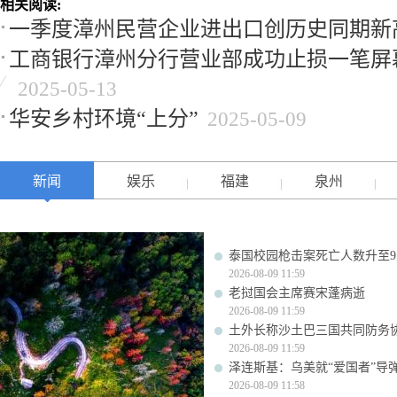
相关阅读:
一季度漳州民营企业进出口创历史同期新
工商银行漳州分行营业部成功止损一笔屏
2025-05-13
华安乡村环境“上分”
2025-05-09
新闻
娱乐
福建
泉州
泰国校园枪击案死亡人数升至9
2026-08-09 11:59
老挝国会主席赛宋蓬病逝
2026-08-09 11:59
土外长称沙土巴三国共同防务
2026-08-09 11:59
泽连斯基：乌美就“爱国者”导
2026-08-09 11:58