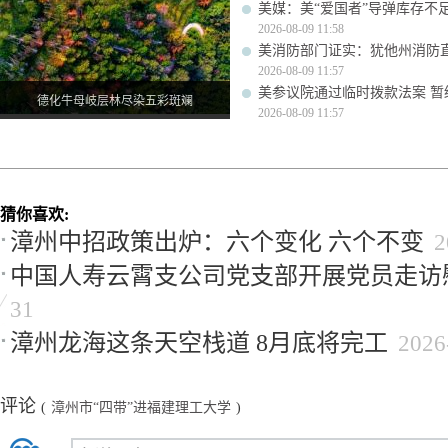
美媒：美“爱国者”导弹库存不足1
2026-08-09 11:58
美消防部门证实：犹他州消防
2026-08-09 11:57
美参议院通过临时拨款法案 暂
德化牛母岐层林尽染五彩斑斓
2026-08-09 11:57
猜你喜欢:
漳州中招政策出炉：六个变化 六个不变
2
中国人寿云霄支公司党支部开展党员走访
31
漳州龙海这条天空栈道 8月底将完工
2026
评论
(
漳州市“四带”进福建理工大学
)