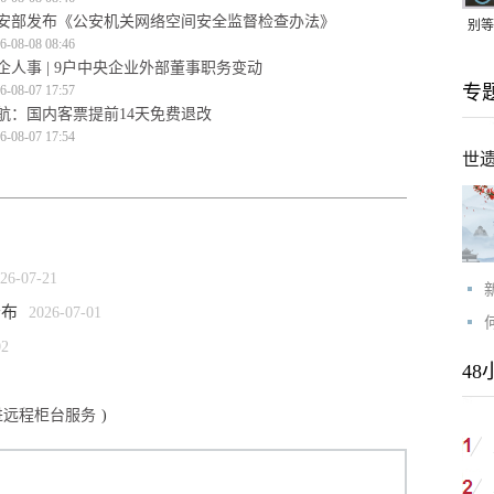
安部发布《公安机关网络空间安全监督检查办法》
别等
6-08-08 08:46
24
企人事 | 9户中央企业外部董事职务变动
专
6-08-07 17:57
紧打
航：国内客票提前14天免费退改
6-08-07 17:54
世
26-07-21
公布
2026-07-01
02
48
进远程柜台服务
)