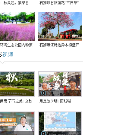
：秋风起，紫菜香
石狮峡谷旅游路“百日草”
争相斗艳
环湾生态公园内粉黛
石狮濠江路边异木棉盛开
彩
视频
草盛放
闽南 节气之美 | 立秋
月是故乡明 | 面线糊