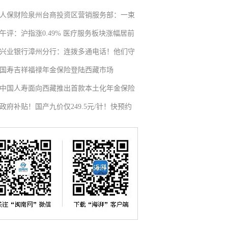
人保财险泉州台商投资区营销服务部：一束
午评：沪指涨0.49% 医疗服务板块涨幅居前
兴业银行漳州分行：连拨多通电话！他们守
国寿吉祥福禄年金保险登陆西藏市场
中国人寿面向西藏推出首款本土化年金保险
政府补贴！国产九价仅249.5元/针！快预约