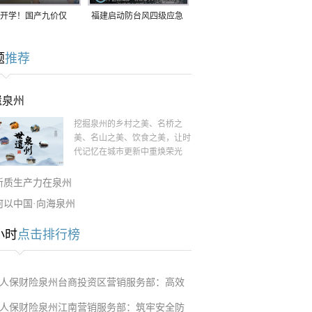
开学！国产九价仅
福建启动防台风四级应急
9.5元/针，HPV疫苗抓
响应！台风“白海豚”将于
题
推荐
9日在长江口至福建北部
一带沿海登陆
遗泉州
挖掘泉州的乡村之美、名桥之
美、名山之美、饮食之美，让时
代记忆在城市更新中重焕荣光
新质生产力在泉州
何以中国·向海泉州
小时
点击排行榜
人保财险泉州台商投资区营销服务部：高效
人保财险泉州江南营销服务部：筑牢安全防