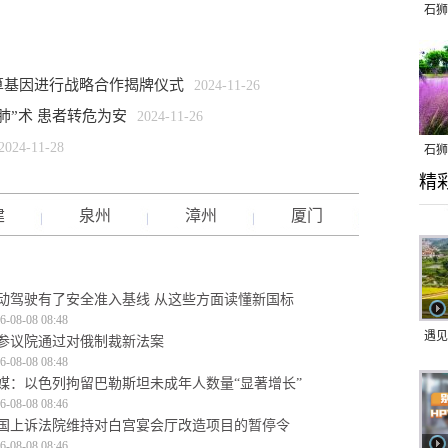
石狮
算基因进行战略合作揭牌仪式
2024-11-26
肺”术 患者转危为安
2024-11-26
2024-11-28
石狮
精
乱子
建
泉州
漳州
厦门
动驾驶有了安全准入基线 从这些方面读懂新国标
6-08-08 08:48
遇见
参议院通过对俄制裁新法案
6-08-08 08:48
媒：以色列拘留巴勒斯坦未成年人数量“显著增长”
6-08-08 08:46
国上诉法院维持对白宫宴会厅改造项目的暂停令
6-08-08 08:46