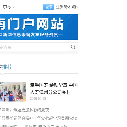
更多
登录
注册
简体
繁体
道
推荐
牵手国寿 绘动华章 中国
人寿漳州分公司乡村
2026-06-25
来漳州，邂逅更加多彩的夏夜
学习贯彻党代会精神｜华安掀起学习贯彻党代
“理响漳州”——漳州市“奋勇争先 再上台