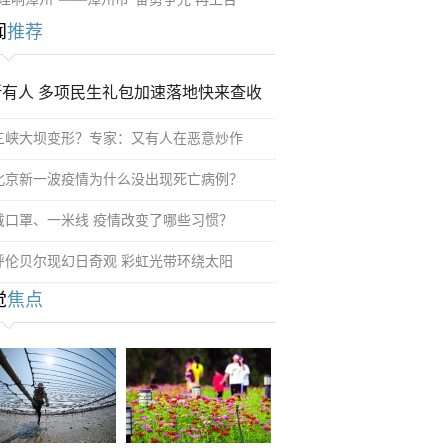
闻
推荐
所有人 多项民生礼包加速落地快来查收
三峡大坝变形？专家：又有人在恶意炒作
北京新一波疫情为什么没出现死亡病例？
戴口罩、一米线 疫情改变了哪些习惯？
呼伦贝尔现幻日奇观 彩虹光带环绕太阳
觉
焦点