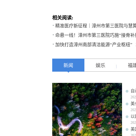
相关阅读:
精准医疗新征程｜漳州市第三医院与慧
命悬一线！漳州市第三医院巧施“接骨补
加快打造漳州南部清洁能源“产业枢纽”
新闻
娱乐
福
自
202
美
202
以
202
美
202