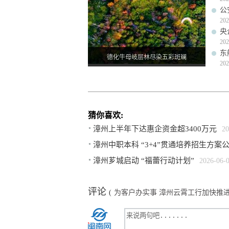
公
202
央
202
东
德化牛母岐层林尽染五彩斑斓
202
猜你喜欢:
漳州上半年下达惠企资金超3400万元
20
漳州中职本科 “3+4”贯通培养招生方案
漳州芗城启动 “福蕾行动计划”
2026-06-
评论
(
为客户办实事 漳州云霄工行加快推