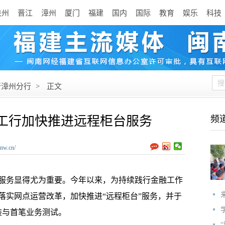
泉州
晋江
漳州
厦门
福建
国内
国际
教育
娱乐
科技
行漳州分行
>
正文
霄工行加快推进远程柜台服务
频
nw.cn/
务显得尤为重要。今年以来，为持续践行金融工作
落实网点运营改革，加快推进“远程柜台”服务，并于
安装与首笔业务测试。