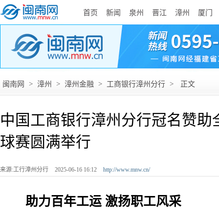
首页
新闻
泉州
晋江
漳州
厦门
闽南网
>
漳州
>
漳州金融
>
工商银行漳州分行
>
正文
中国工商银行漳州分行冠名赞助
球赛圆满举行
来源:工行漳州分行
2025-06-16 16:12
http://www.mnw.cn/
助力百年工运 激扬职工风采