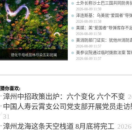
土外长称沙土巴三国共同防务
2026-08-09 11:59
泽连斯基：乌美就“爱国者”导
2026-08-09 11:58
美媒：美“爱国者”导弹库存不足1
2026-08-09 11:58
美消防部门证实：犹他州消防
2026-08-09 11:57
美参议院通过临时拨款法案 暂
德化牛母岐层林尽染五彩斑斓
2026-08-09 11:57
猜你喜欢:
漳州中招政策出炉：六个变化 六个不变
2
中国人寿云霄支公司党支部开展党员走访
31
漳州龙海这条天空栈道 8月底将完工
2026