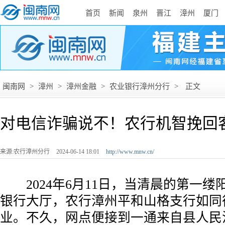
首页
新闻
泉州
晋江
漳州
厦门
闽南网
>
漳州
>
漳州金融
>
农业银行漳州分行
>
正文
对电信诈骗说不！农行机智挽回
来源:农行漳州分行
2024-06-14 18:01
http://www.mnw.cn/
2024年6月11日，当清晨的第一缕
银行大厅，农行漳州平和山格支行如同
业。不久，网点便接到一通来自县人民