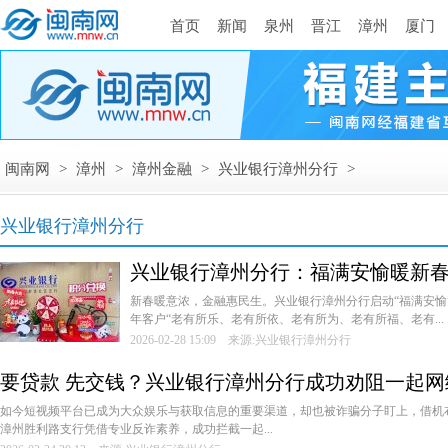
首页
新闻
泉州
晋江
漳州
厦门
闽南网
>
漳州
>
漳州金融
>
兴业银行漳州分行
>
兴业银行漳州分行
兴业银行漳州分行：福满安愉暖新春
新春暖意浓，金融惠民生。兴业银行漳州分行启动“福满安愉
年客户“老有所乐、老有所依、老有所为、老有所福、老有...
2026-02-28 15:09 来源:兴业银行漳州分行
要贷款 先交钱？兴业银行漳州分行成功劝阻一起
如今短视频平台已成为大众娱乐与获取信息的重要渠道，却也被诈骗分子盯上，借机
漳州胜利路支行凭借专业反诈素养，成功拦截一起...