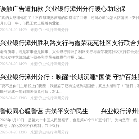
误触广告遭扣款 兴业银行漳州分行暖心助退保
“真的太感谢你们了！不仅帮我把误扣的保费追了回来，还耐心教我怎么防范线上支付
月10日下午，市民王女士握着兴业银...
2026-01-20 14:29 来源:兴业银行漳州分行
兴业银行漳州胜利路支行与鑫荣花苑社区支行联合
龄 金融赋能享安康
老有所养，既是家事也是国事。兴业银行漳州胜利路支行与鑫荣花苑社区支行联合党
充分发挥党组织战斗堡垒和党员先锋模范作用，深...
2026-01-20 14:29 来源:兴业银行漳州分行
兴业银行漳州分行：唤醒“长期沉睡”国债 守护百
“要不是你们主动找上门提醒，我都忘了还有这笔到期国债，真是太感谢了！”近日，
顺利完成一笔到期国债兑付后，对工...
2026-01-20 13:03 来源:兴业银行漳州分行
警银同心暖警营 共筑平安护民生——兴业银行漳
动
2026年1月10日，是第六个中国人民警察节，也是第40个“110宣传日”。为向坚守
敬意，深化警银协作机制，兴业银行...
2026-01-20 13:03 来源:兴业银行漳州分行