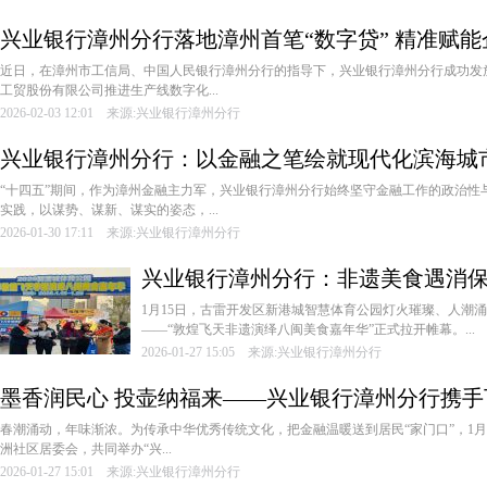
兴业银行漳州分行落地漳州首笔“数字贷” 精准赋
近日，在漳州市工信局、中国人民银行漳州分行的指导下，兴业银行漳州分行成功发放
工贸股份有限公司推进生产线数字化...
2026-02-03 12:01 来源:兴业银行漳州分行
兴业银行漳州分行：以金融之笔绘就现代化滨海城
“十四五”期间，作为漳州金融主力军，兴业银行漳州分行始终坚守金融工作的政治性
实践，以谋势、谋新、谋实的姿态，...
2026-01-30 17:11 来源:兴业银行漳州分行
兴业银行漳州分行：非遗美食遇消保
1月15日，古雷开发区新港城智慧体育公园灯火璀璨、人潮涌
——“敦煌飞天非遗演绎八闽美食嘉年华”正式拉开帷幕。...
2026-01-27 15:05 来源:兴业银行漳州分行
墨香润民心 投壶纳福来——兴业银行漳州分行携
意
春潮涌动，年味渐浓。为传承中华优秀传统文化，把金融温暖送到居民“家门口”，1月
洲社区居委会，共同举办“兴...
2026-01-27 15:01 来源:兴业银行漳州分行