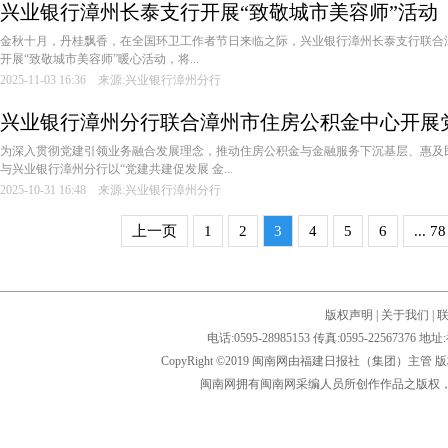
兴业银行漳州长泰支行开展“致敬城市美容师”活动
金秋十月，丹桂飘香，在全国环卫工作者节日来临之际，兴业银行漳州长泰支行联合
开展“致敬城市美容师”暖心活动，将...
2025-11-03 16:36 来源:兴业银行漳州分行
兴业银行漳州分行联合漳州市住房公积金中心开展
动
为深入贯彻党建引领业务融合发展理念，推动住房公积金与金融服务下沉基层、惠及
与兴业银行漳州分行以“党建共建促发展 金...
2025-10-31 16:48 来源:兴业银行漳州分行
上一页
1
2
3
4
5
6
... 78
版权声明
|
关于我们
|
电话:0595-28985153 传真:0595-2256
CopyRight ©2019 闽南网由福建日报社（集团）主管
闽南网拥有闽南网采编人员所创作作品之版权