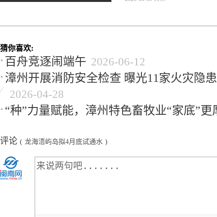
猜你喜欢:
百舟竞逐闹端午
2026-06-12
漳州开展消防安全检查 曝光11家火灾隐
2026-04-28
“种”力量赋能，漳州特色畜牧业“家底”更
评论
(
龙海浯屿岛拟4月底试通水
)