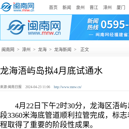
首页
新闻
泉州
晋江
漳州
厦门
闽南网
>
漳州
>
龙海
>
龙海新闻
>
正文
龙海浯屿岛拟4月底试通水
来源:闽南日报
2024-04-23 11:06
http://www.mnw.cn/
4月22日下午2时30分，龙海区浯
段3360米海底管道顺利拉管完成，标
程取得了重要的阶段性成果。