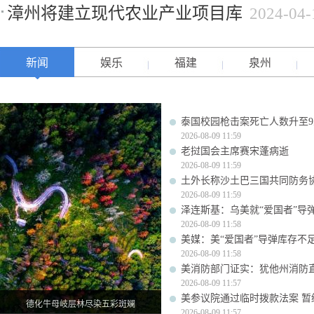
漳州将建立现代农业产业项目库
2024-04-
新闻
娱乐
福建
泉州
泰国校园枪击案死亡人数升至9
2026-08-09 11:59
老挝国会主席赛宋蓬病逝
2026-08-09 11:59
土外长称沙土巴三国共同防务
2026-08-09 11:59
泽连斯基：乌美就“爱国者”导
2026-08-09 11:58
美媒：美“爱国者”导弹库存不足1
2026-08-09 11:58
美消防部门证实：犹他州消防
2026-08-09 11:57
美参议院通过临时拨款法案 暂
德化牛母岐层林尽染五彩斑斓
2026-08-09 11:57