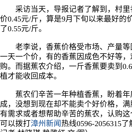
­ 采访当天，导报记者了解到，村里
价0.45元/斤，算是9月下旬以来最好
了0.55元/斤。
­ 老李说，香蕉价格受市场、产量等
一天一个价，有的香蕉因成色不好等，
购。而据蕉农介绍，一斤香蕉要卖到0.
植才能收回成本。
­ 蕉农们辛苦一年种植香蕉，盼着年
成，没想到现在却不能卖个好价格，满
有需求或者想帮助辛苦的蕉农，认购这
可以拨打
漳州新闻
热线0596-20563