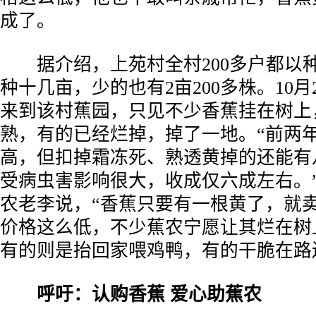
成了。
­ 据介绍，上苑村全村200多户都以
种十几亩，少的也有2亩200多株。10月
来到该村蕉园，只见不少香蕉挂在树上
熟，有的已经烂掉，掉了一地。“前两
高，但扣掉霜冻死、熟透黄掉的还能有
受病虫害影响很大，收成仅六成左右。
农老李说，“香蕉只要有一根黄了，就卖
价格这么低，不少蕉农宁愿让其烂在树
有的则是抬回家喂鸡鸭，有的干脆在路
­
呼吁：认购香蕉 爱心助蕉农