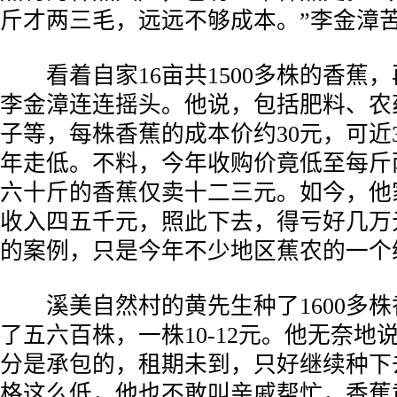
斤才两三毛，远远不够成本。”李金漳
­ 看着自家16亩共1500多株的香蕉
李金漳连连摇头。他说，包括肥料、农
子等，每株香蕉的成本价约30元，可近
年走低。不料，今年收购价竟低至每斤
六十斤的香蕉仅卖十二三元。如今，他家
收入四五千元，照此下去，得亏好几万
的案例，只是今年不少地区蕉农的一个
­ 溪美自然村的黄先生种了1600多
了五六百株，一株10-12元。他无奈地
分是承包的，租期未到，只好继续种下
格这么低，他也不敢叫亲戚帮忙，香蕉