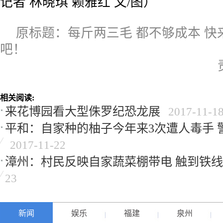
记者 林晓琪 赖雅红 文/图）
原标题：每斤两三毛 都不够成本 快
吧！
相关阅读:
来花博园看大型侏罗纪恐龙展
2017-11-1
平和：自家种的柚子今年来3次遭人毒手 
2017-11-22
漳州：村民反映自家蔬菜棚带电 触到铁
23
新闻
娱乐
福建
泉州