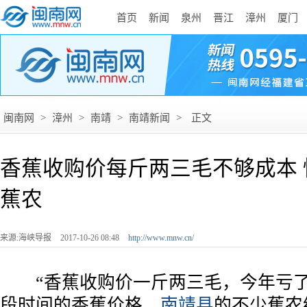
首页
新闻
泉州
晋江
漳州
厦门
闽南网
>
漳州
>
南靖
>
南靖新闻
>
正文
香蕉收购价每斤两三毛不够成本
蕉农
来源:海峡导报
2017-10-26 08:48
http://www.mnw.cn/
­ “香蕉收购价一斤两三毛，今年亏了
段时间的香蕉价格，
南靖县
的不少蕉农