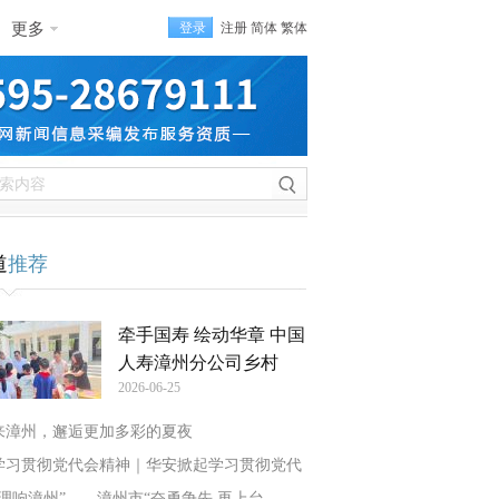
更多
登录
注册
简体
繁体
道
推荐
牵手国寿 绘动华章 中国
人寿漳州分公司乡村
2026-06-25
来漳州，邂逅更加多彩的夏夜
学习贯彻党代会精神｜华安掀起学习贯彻党代
“理响漳州”——漳州市“奋勇争先 再上台