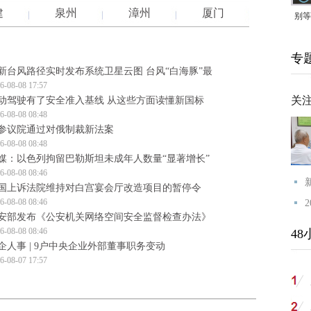
建
泉州
漳州
厦门
别等
24
专
紧打
新台风路径实时发布系统卫星云图 台风“白海豚”最
6-08-08 17:57
关
动驾驶有了安全准入基线 从这些方面读懂新国标
6-08-08 08:48
参议院通过对俄制裁新法案
6-08-08 08:48
媒：以色列拘留巴勒斯坦未成年人数量“显著增长”
6-08-08 08:46
国上诉法院维持对白宫宴会厅改造项目的暂停令
6-08-08 08:46
安部发布《公安机关网络空间安全监督检查办法》
6-08-08 08:46
48
企人事 | 9户中央企业外部董事职务变动
6-08-07 17:57