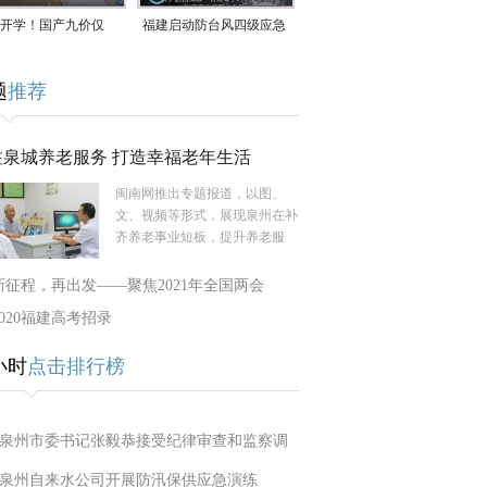
开学！国产九价仅
福建启动防台风四级应急
9.5元/针，HPV疫苗抓
响应！台风“白海豚”将于
题
推荐
9日在长江口至福建北部
一带沿海登陆
注泉城养老服务 打造幸福老年生活
闽南网推出专题报道，以图、
文、视频等形式，展现泉州在补
齐养老事业短板，提升养老服
新征程，再出发——聚焦2021年全国两会
2020福建高考招录
小时
点击排行榜
泉州市委书记张毅恭接受纪律审查和监察调
泉州自来水公司开展防汛保供应急演练