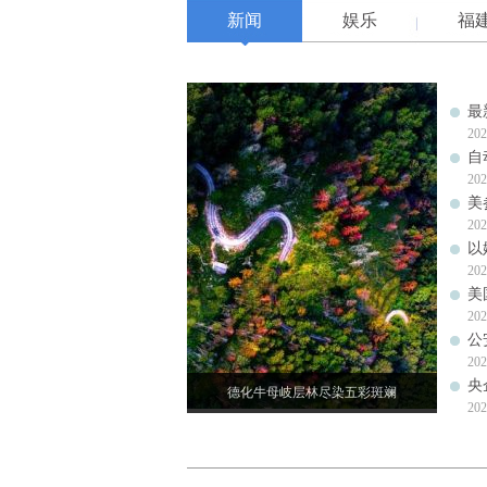
新闻
娱乐
福
最
202
自
202
美
202
以
202
美
202
公
202
央
德化牛母岐层林尽染五彩斑斓
202