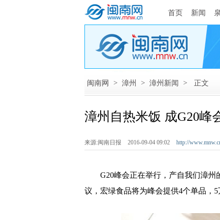
首页
新闻
闽南网
>
漳州
>
漳州新闻
>
正文
漳州自热米饭 成G20
来源:闽南日报
2016-09-04 09:02
http://www.mnw.c
G20峰会正在举行，产自我们漳州
议，宏绿食品将为峰会提供4个单品，