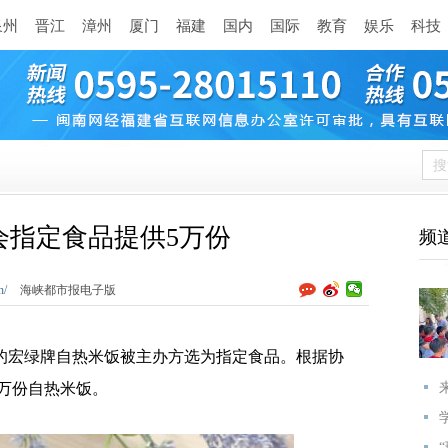
泉州
晋江
漳州
厦门
福建
国内
国际
教育
娱乐
科技
峰会指定食品提供5万份
频
n/
海峡都市报电子版
的宏绿牌自热米饭被主办方选为指定食品。根据协
5万份自热米饭。