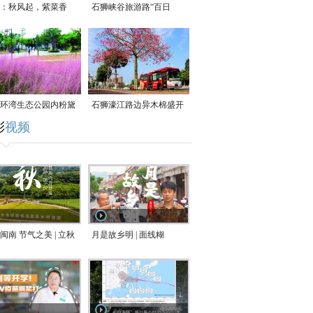
：秋风起，紫菜香
石狮峡谷旅游路“百日
草”争相斗艳
环湾生态公园内粉黛
石狮濠江路边异木棉盛开
彩
视频
草盛放
闽南 节气之美 | 立秋
月是故乡明 | 面线糊