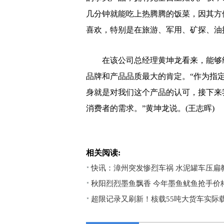
几分钟就能吃上热腾腾的饭菜，因其方
喜欢，特别是在旅游、军用、矿探、油
在该公司总经理黄坤龙看来，能够经
品牌和产品品质最大的肯定。“作为指
身就是对我们这个产品的认可，接下来
消费者的需求。”黄坤龙说。(王志晖)
相关阅读:
快讯：漳州突发惨烈车祸 水泥罐车压扁
秋阳烈烈墨鱼飘香 今年墨鱼鱿鱼抢手价
超限记录又刷新！核载55吨大货车实际载