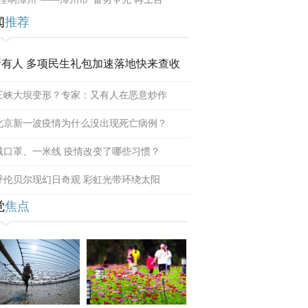
闻
推荐
所有人 多项民生礼包加速落地快来查收
三峡大坝变形？专家：又有人在恶意炒作
北京新一波疫情为什么没出现死亡病例？
戴口罩、一米线 疫情改变了哪些习惯？
呼伦贝尔现幻日奇观 彩虹光带环绕太阳
觉
焦点