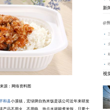
新
@
视
源：网络资料图
平和县
小溪镇，宏绿牌自热米饭是该公司近年来研发
该产品不用火、不用电、放点水就能煮米饭，只要十