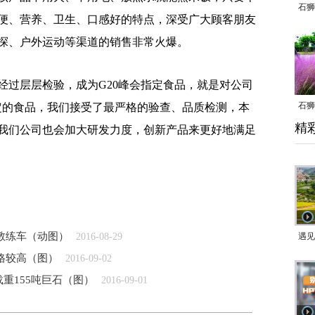
石狮
便、营养、卫生、口感好的特点，深受广大顾客朋友
探、户外运动等渠道的销售非常火爆。
过层层检验，成为G20峰会指定食品，就是对公司
石狮
定的食品，我们接受了最严格的验查、品质检测，本
精
乱子
我们公司也会加大研发力度，创新产品来更好地满足
教练车（动图）
2016-08-29
遇见
格较高（图）
2016-09-02
重155吨巨石（图）
2016-09-01