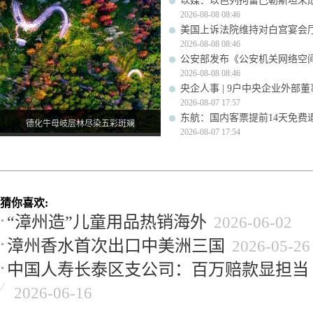
以媒：以色列拘留巴勒斯坦未成
2026-08-08 08:46
美国上诉法院维持对白宫宴会
2026-08-08 08:46
公安部发布《公安机关网络空
2026-08-08 08:46
央企人事 | 9户中央企业外部
2026-08-07 17:57
东航：国内客票提前14天免费
德化牛母岐层林尽染五彩斑斓
2026-08-07 17:54
猜你喜欢:
“漳州造”儿童用品热销海外
2026-06-02
漳州香水首次出口中美洲三国
2026-05-26
中国人寿长泰区支公司：百万赔款显担当
2026-06-16