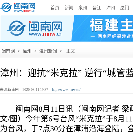
首页
新闻
泉州
晋江
漳州
厦门
闽南网
>
漳州
>
漳州新闻
>
正文
漳州：迎抗“米克拉” 逆行“城管蓝
来源:闽南网
2020-08-11 19:37
http://www.mnw.cn/
闽南网8月11日讯（闽南网记者 梁政
文/图）今年第6号台风“米克拉”于8月1
为台风，于7点30分在漳浦沿海登陆，