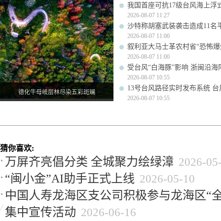
我国首座可抗17级台风海上浮
2026-08-07 11:27
沙特称胡塞武装袭击造成11名
2026-08-07 11:00
叙利亚大马士革农村省“恐怖爆炸
2026-08-07 11:00
受台风“白海豚”影响 浙闽沿海阵
2026-08-07 10:55
13号台风路径实时发布系统 台
德化牛母岐层林尽染五彩斑斓
2026-08-07 10:55
猜你喜欢:
万屏齐亮倡分类 全城聚力绘绿漳
2026-05
“闽小金”AI助手正式上线
2026-05-10
中国人寿龙海区支公司积极参与龙海区“全
集中宣传活动
2026-06-16