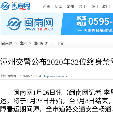
首页
新闻
泉州
晋江
漳州
厦门
闽南网
>
漳州
>
漳州新闻
>
正文
漳州交警公布2020年32位终身
来源:闽南网
2021-01-26 17:54
http://www.mnw.cn/
闽南网1月26日讯（闽南网记者 李昌
运，将于1月28日开始，至3月8日结束
障春运期间漳州全市道路交通安全畅通