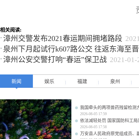
相关阅读:
漳州交警发布2021春运期间拥堵路段
202
泉州下月起试行k607路公交 往返东海至
漳州公安交警打响“春运”保卫战
2021-01-
新闻
娱乐
福建
泉州
我国牵头的两项兽药残留检测
2026-08-05 17:59
依法减轻处罚 国家国防科工
2026-08-05 17:58
万安县人民政府原党组成员、