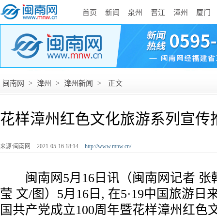
首页
新闻
泉州
晋江
漳州
厦门
闽南网
>
漳州
>
漳州新闻
>
正文
花样漳州红色文化旅游系列宣传
来源:闽南网
2021-05-16 18:14
http://www.mnw.cn/
闽南网5月16日讯（闽南网记者 张韩
莹 文/图）5月16日, 在5·19中国旅
国共产党成立100周年暨花样漳州红色