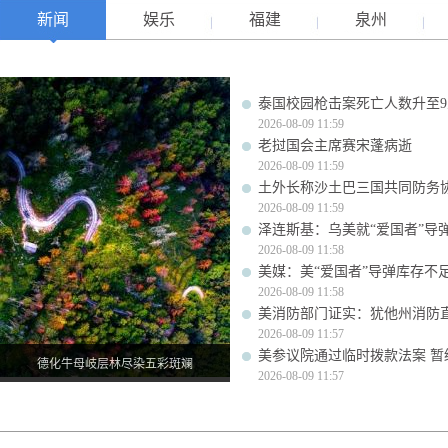
新闻
娱乐
福建
泉州
泰国校园枪击案死亡人数升至9
2026-08-09 11:59
老挝国会主席赛宋蓬病逝
2026-08-09 11:59
土外长称沙土巴三国共同防务
2026-08-09 11:59
泽连斯基：乌美就“爱国者”导
2026-08-09 11:58
美媒：美“爱国者”导弹库存不足1
2026-08-09 11:58
美消防部门证实：犹他州消防
2026-08-09 11:57
美参议院通过临时拨款法案 暂
德化牛母岐层林尽染五彩斑斓
2026-08-09 11:57