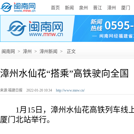
首页
新闻
泉州
晋江
漳州
厦门
闽南网
>
漳州
>
漳州新闻
>
正文
漳州水仙花“搭乘”高铁驶向全国
来源:福建日报
2022-01-20 10:34
http://www.mnw.cn/
1月15日，漳州水仙花高铁列车线
厦门北站举行。