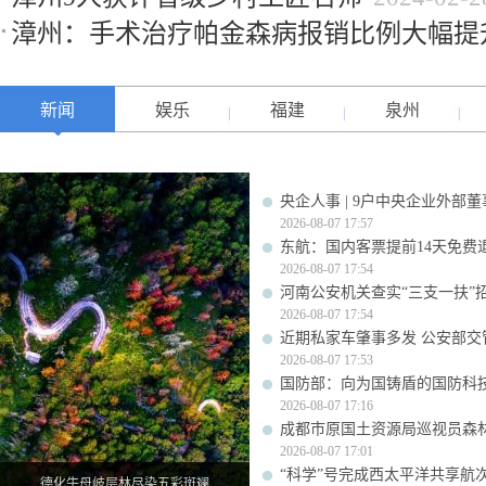
漳州：手术治疗帕金森病报销比例大幅提
新闻
娱乐
福建
泉州
央企人事 | 9户中央企业外部
2026-08-07 17:57
东航：国内客票提前14天免费
2026-08-07 17:54
河南公安机关查实“三支一扶”
2026-08-07 17:54
近期私家车肇事多发 公安部交
2026-08-07 17:53
国防部：向为国铸盾的国防科
2026-08-07 17:16
成都市原国土资源局巡视员森
2026-08-07 17:01
“科学”号完成西太平洋共享航
德化牛母岐层林尽染五彩斑斓