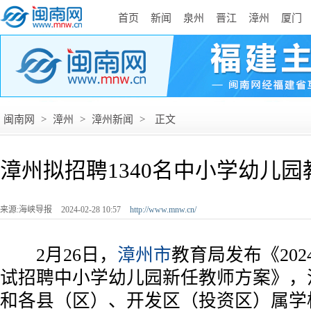
首页
新闻
泉州
晋江
漳州
厦门
闽南网
>
漳州
>
漳州新闻
>
正文
漳州拟招聘1340名中小学幼儿园
来源:海峡导报
2024-02-28 10:57
http://www.mnw.cn/
2月26日，
漳州市
教育局发布《20
试招聘中小学幼儿园新任教师方案》，
和各县（区）、开发区（投资区）属学