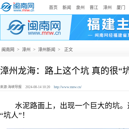
首页
新闻
泉州
晋江
漳州
厦门
闽南网
>
漳州
>
漳州新闻
>
正文
漳州龙海：路上这个坑 真的很“坑
来源:海峡导报
2024-08-14 10:20
http://www.mnw.cn/
水泥路面上，出现一个巨大的坑。
“坑人”！