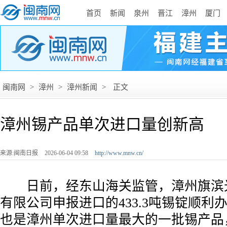
首页
新闻
泉州
晋江
漳州
厦门
闽南网
>
漳州
>
漳州新闻
>
正文
漳州锡产品单次进口量创新高
来源:闽南日报
2026-06-04 09:58
http://www.mnw.cn/
日前，经东山海关监管，漳州旗滨
有限公司申报进口的433.3吨锡锭顺利
也是漳州单次进口量最大的一批锡产品