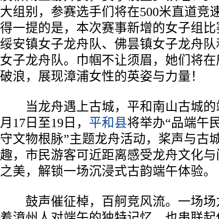
大组别，参赛选手们将在500米直道竞
得一提的是，本次赛事新增的女子组比
绥安镇女子龙舟队、佛昙镇女子龙舟队
女子龙舟队。巾帼不让须眉，她们将在
破浪，展现漳浦女性的英姿与力量！
当龙舟遇上古城，平和南山古城的端
月17日至19日，
平和县
将举办“品端午
守文物根脉”主题龙舟活动，桨声与古
趣，市民游客可近距离感受龙舟文化与
之美，解锁一场沉浸式古韵端午体验。
鼓声催征棹，百舸竞风流。一场场
着漳州人对端午的独特记忆，也串联起