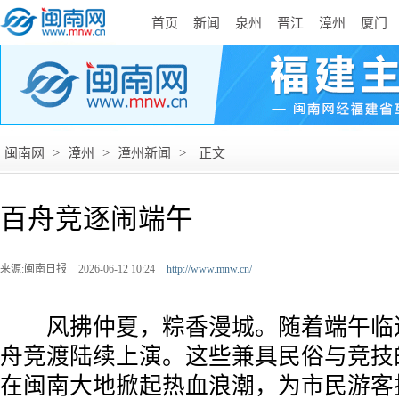
首页
新闻
泉州
晋江
漳州
厦门
闽南网
>
漳州
>
漳州新闻
>
正文
百舟竞逐闹端午
来源:闽南日报
2026-06-12 10:24
http://www.mnw.cn/
风拂仲夏，粽香漫城。随着端午临
舟竞渡陆续上演。这些兼具民俗与竞技
在闽南大地掀起热血浪潮，为市民游客