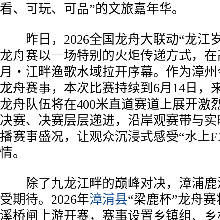
看、可玩、可品”的文旅嘉年华。
昨日，2026全国龙舟大联动“龙江岁
龙舟赛以一场特别的火炬传递方式，在
月・江畔渔歌水域拉开序幕。作为漳州
龙舟赛事，本次比赛持续到6月14日，
龙舟队伍将在400米直道赛道上展开激
决赛、决赛层层递进，沿岸观赛带与实
播赛事盛况，让观众沉浸式感受“水上F
情。
除了九龙江畔的巅峰对决，漳浦鹿
受期待。2026年
漳浦县
“梁鹿杯”龙舟赛
溪桥闸上游开赛，赛事设置乡镇组、乡