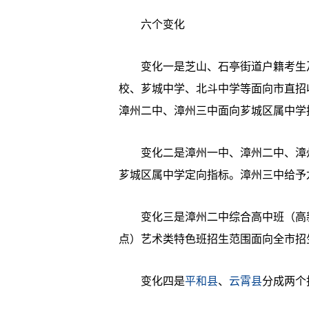
六个变化
变化一是芝山、石亭街道户籍考生及
校、芗城中学、北斗中学等面向市直招
漳州二中、漳州三中面向芗城区属中学
变化二是漳州一中、漳州二中、漳州
芗城区属中学定向指标。漳州三中给予
变化三是漳州二中综合高中班（高新
点）艺术类特色班招生范围面向全市招
变化四是
平和县
、
云霄县
分成两个