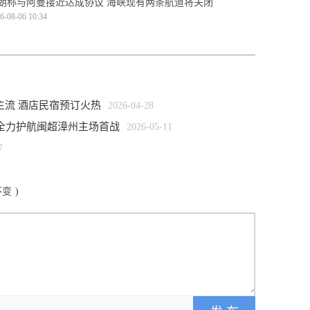
朗称与阿曼接近达成协议 海峡现有两条航道将关闭
6-08-06 10:34
主流 酒店民宿预订火热
2026-04-28
全力护航闽超漳州主场首战
2026-05-11
7
不变
)