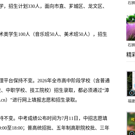
石狮
招生计划330人，面向市直、芗城区、龙文区、
学生100人（音乐班50人、美术班50人），招生
石狮
精
乱子
台保持不变。2026年全市高中阶段学校（含普通
院校、中职学校、技工院校）招生录取，都必须通过“漳
jzzedu.cn）”进行网上填报志愿和招生录取。
福建
响应
变。中考成绩公布时间为7月11日，中招志愿填
9日
0:00至18:00；普高统招批、五年制高职院校批、三年
一带