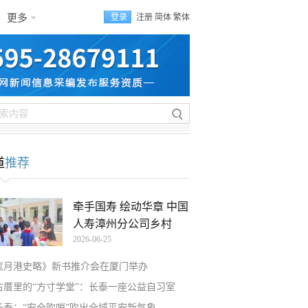
更多
登录
注册
简体
繁体
道
推荐
牵手国寿 绘动华章 中国
人寿漳州分公司乡村
2026-06-25
《月港史略》新书推介会在厦门举办
古厝里的“方寸学堂”：长泰一座公益自习室
长泰：“安全吹哨”吹出全域平安新气象