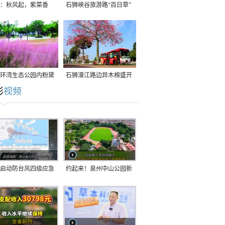
：秋风起，紫菜香
石狮峡谷旅游路“百日草”
争相斗艳
环湾生态公园内粉黛
石狮濠江路边异木棉盛开
彩
视频
草盛放
启动防台风四级应急
约起来！泉州中山公园新
！台风“白海豚”将于
跑道正式开放！
在长江口至福建北部
沿海登陆