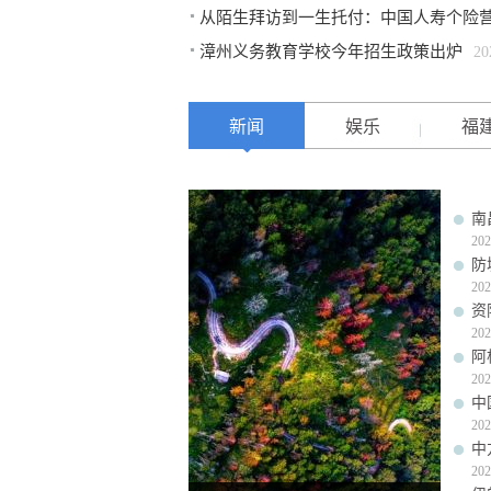
从陌生拜访到一生托付：中国人寿个险
漳州义务教育学校今年招生政策出炉
20
新闻
娱乐
福
南
202
防
202
资
202
阿
202
中
202
中
202