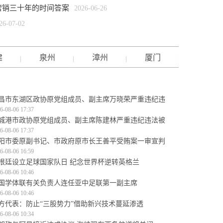
营销三十年的时间答案
2026-06-26
26-07-02
建
泉州
漳州
厦门
昌市东湖区政协原党组成员、副主席万晓荣严重违纪违
6-08-06 17:37
城港市政协原党组成员、副主席陈建林严重违纪违法被
6-08-06 17:37
阳市委原副书记、市政府原市长王善平受贿案一审宣判
6-08-06 16:59
根廷设立足球国家队日 纪念世界杯逆转英格兰
6-08-06 10:46
国学体联有关负责人连任亚中足联第一副主席
6-08-06 10:46
方代表：防止“三股势力”借助新兴技术蔓延渗透
6-08-06 10:34