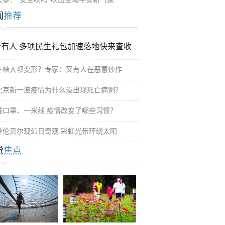
闻
推荐
所有人 多项民生礼包加速落地快来查收
三峡大坝变形？专家：又有人在恶意炒作
北京新一波疫情为什么没出现死亡病例？
戴口罩、一米线 疫情改变了哪些习惯？
呼伦贝尔现幻日奇观 彩虹光带环绕太阳
觉
焦点