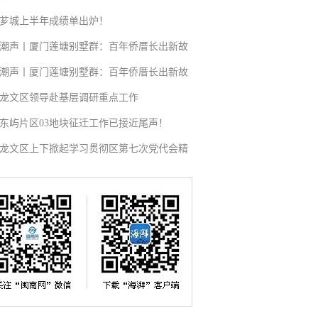
芗城上半年成绩单出炉！
潮声丨厦门莲塘别墅群：百年侨厝长出新故
潮声丨厦门莲塘别墅群：百年侨厝长出新故
龙文区领导赴基层调研重点工作
东屿片区03地块征迁工作已接近尾声！
龙文区上下掀起学习贯彻区第七次党代会精