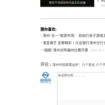
伊
德化牛母岐层林尽染五彩斑斓
202
猜你喜欢:
漳州“五一”旅游市场： 自由行亲子游成
漳显锋芒 足够精彩丨兴业银行漳州分行
“闽超”漳州对阵福州比赛开票
2026-06-1
评论
(
漳州中招政策出炉：六个变化 六个