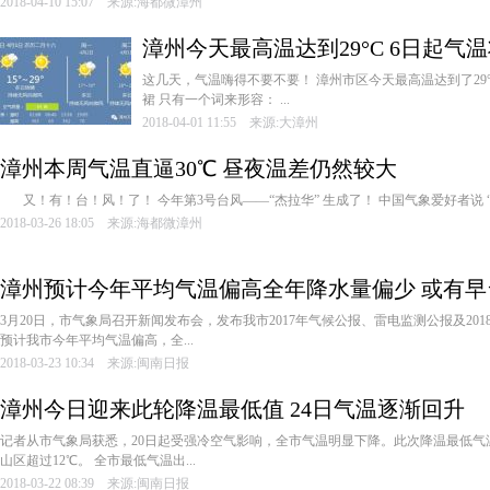
2018-04-10 15:07 来源:海都微漳州
漳州今天最高温达到29°C 6日起气
­这几天，气温嗨得不要不要！ ­漳州市区今天最高温达到了29
裙 ­只有一个词来形容： ­...
2018-04-01 11:55 来源:大漳州
漳州本周气温直逼30℃ 昼夜温差仍然较大
又！有！台！风！了！ ­今年第3号台风——“杰拉华” ­生成了！ ­中国气象爱好者说 ­“杰
2018-03-26 18:05 来源:海都微漳州
漳州预计今年平均气温偏高全年降水量偏少 或有早
­3月20日，市气象局召开新闻发布会，发布我市2017年气候公报、雷电监测公报及201
预计我市今年平均气温偏高，全...
2018-03-23 10:34 来源:闽南日报
漳州今日迎来此轮降温最低值 24日气温逐渐回升
­记者从市气象局获悉，20日起受强冷空气影响，全市气温明显下降。此次降温最低气
山区超过12℃。 ­全市最低气温出...
2018-03-22 08:39 来源:闽南日报