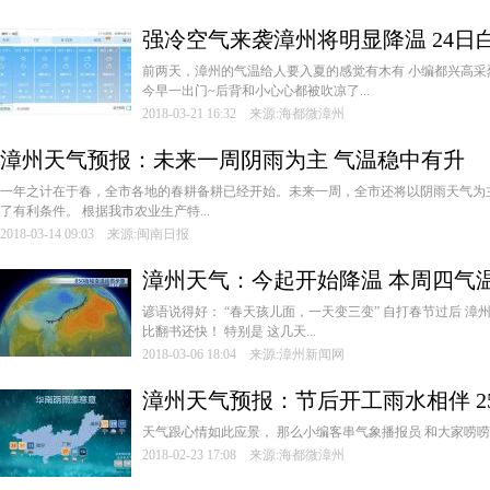
强冷空气来袭漳州将明显降温 24日
­前两天，漳州的气温给人要入夏的感觉有木有 ­小编都兴高采烈收起
今早一出门~后背和小心心都被吹凉了...
2018-03-21 16:32 来源:海都微漳州
漳州天气预报：未来一周阴雨为主 气温稳中有升
­一年之计在于春，全市各地的春耕备耕已经开始。未来一周，全市还将以阴雨天气为
了有利条件。 ­根据我市农业生产特...
2018-03-14 09:03 来源:闽南日报
漳州天气：今起开始降温 本周四气
谚语说得好： “春天孩儿面，一天变三变” 自打春节过后 漳
比翻书还快！ 特别是 这几天...
2018-03-06 18:04 来源:漳州新闻网
漳州天气预报：节后开工雨水相伴 2
­天气跟心情如此应景， ­那么小编客串气象播报员 ­和大家唠唠节后天气 ­北 
2018-02-23 17:08 来源:海都微漳州