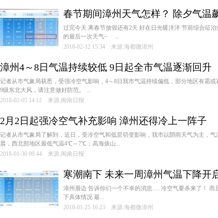
春节期间漳州天气怎样？ 除夕气温飙
­过完今天 ­离春节放假还有2天 ­好在日光暖洋洋 ­节前综合征治愈
的最后一次天气~ ­ ...
2018-02-12 15:34 来源:海都微漳州
漳州4～8日气温持续较低 9日起全市气温逐渐回升
­记者从市气象局获悉，受强冷空气影响，4～8日我市气温持续偏低，部分地区有霜或
9级东北大风，请注意做好防范。 ­...
2018-02-05 14:12 来源:闽南日报
2月2日起强冷空气补充影响 漳州还得冷上一阵子
­记者从市气象局了解到，近日，受冷空气和低层切变影响，我市以阴雨天气为主，气
晨，西北部地区最低气温4℃～7℃；高海拔山...
2018-01-30 09:44 来源:闽南日报
寒潮南下 未来一周漳州气温下降开
­漳州厝边 ­告诉你们一个不幸的消息..... ­冷空气要杀来了！ 
下具体情况 ­最...
2018-01-25 16:23 来源:海都微漳州