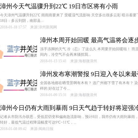
漳州今天气温骤升到22℃ 19日市区将有小雨
今天漳州气温骤升到22℃ 雨雨雨要来了 受暖湿气流影响 天空多出很多云彩 暗示着
18日：多云到阴，南部县...
2018-01-18 17:57 来源:漳州新闻网
漳州本周开始回暖 最高气温将会逐步
­冻手冻脚的天气 ­冷（忍）了这么久 ­本周要开始回暖啦！ ­
间内，冷空气不会再来骚扰我...
2018-01-15 15:41 来源:海都微漳州
漳州发布寒潮警报 9日迎入冬以来
­全国各地都在晒雪景啊有木有？ ­连广州都下雪了有木有？ ­染
样的 ­好在过了今...
2018-01-09 15:31 来源:海都微漳州
漳州今日仍有大雨到暴雨 9日天气趋于转好将迎强
­记者从市防汛办获悉，受低层切变和偏南急流影响，预计8日，我市仍有大雨到暴雨
转好，最低气温过程降温幅度可达9℃~11℃，...
2018-01-08 09:42 来源:闽南日报