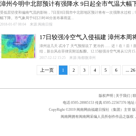
漳州今明中北部预计有强降水 9日起全市气温大幅
­受低层切变和偏南气流的影响，7日至8日我市中北部地区预计将有一次强降水过程；
幅下降。市气象局于6日21时46分发布暴雨蓝...
2018-01-07 08:04 来源:闽南日报
17日较强冷空气入侵福建 漳州本周
漳州这几天 忒冷了 天气预报说了 更冷的 ...... 还！在！后！
结，新台风在菲律宾附近酝酿。12.15较强冷空气将从12月15..
2017-12-12 15:25 来源:海都微漳州
上一页
1
2
3
4
5
6
... 26
版权声明
|
关于我们
|
电话:0595-28985153 传真:0595-2256
CopyRight ©2019 闽南网由福建日报社（集团）主管
闽南网拥有闽南网采编人员所创作作品之版权