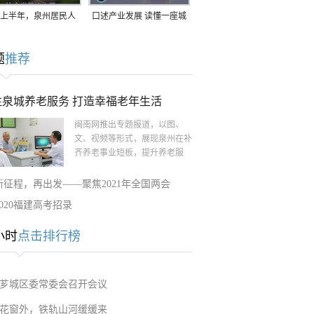
上半年，泉州居民人
口述产业发展 读懂一座城
支配收入公布！
｜赖南生：42岁白手起
题
推荐
家，率先研发草本卫生巾
注泉城养老服务 打造幸福老年生活
闽南网推出专题报道，以图、
文、视频等形式，展现泉州在补
齐养老事业短板，提升养老服
新征程，再出发——聚焦2021年全国两会
2020福建高考招录
小时
点击排行榜
芗城区委常委会召开会议
花窗外，铁轨山河缓缓来