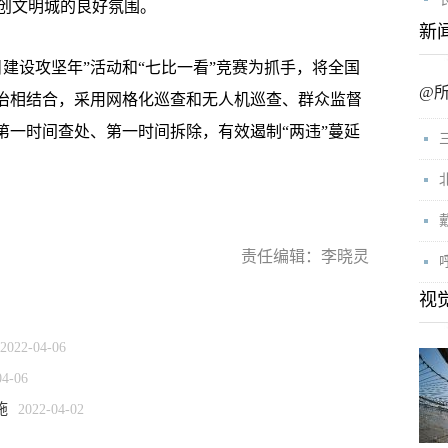
创文明城的良好氛围。
新
设攻坚年”活动和“七比一看”竞赛为抓手，将全国
@
整治相结合，采用网格化巡查和无人机巡查、群众监督
第一时间查处、第一时间拆除，有效遏制“两违”蔓延
责任编辑：李晓灵
视
2022-04-06
04-06
施
2022-04-02