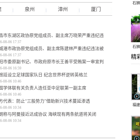
石狮
建
泉州
漳州
厦门
昌市东湖区政协原党组成员、副主席万晓荣严重违纪违
6-08-06 17:37
石狮
城港市政协原党组成员、副主席陈建林严重违纪违法被
6-08-06 17:37
精
乱子
阳市委原副书记、市政府原市长王善平受贿案一审宣判
6-08-06 16:59
根廷设立足球国家队日 纪念世界杯逆转英格兰
6-08-06 10:46
国学体联有关负责人连任亚中足联第一副主席
6-08-06 10:46
方代表：防止“三股势力”借助新兴技术蔓延渗透
福建
6-08-06 10:34
朗称与阿曼接近达成协议 海峡现有两条航道将关闭
响应
6-08-06 10:34
9日
一带