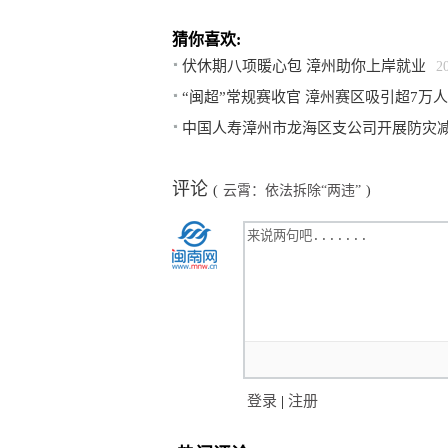
猜你喜欢:
伏休期八项暖心包 漳州助你上岸就业
2
“闽超”常规赛收官 漳州赛区吸引超7万
中国人寿漳州市龙海区支公司开展防灾
评论
(
云霄：依法拆除“两违”
)
登录
|
注册