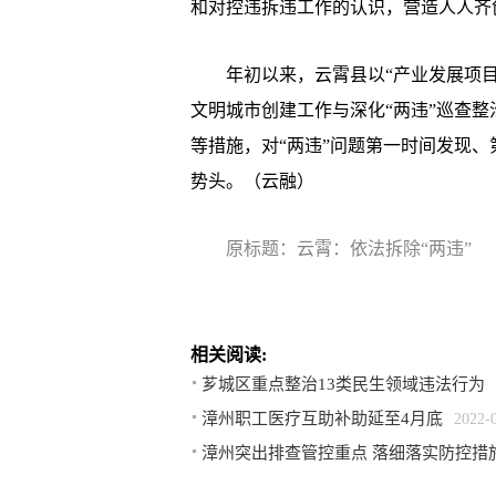
和对控违拆违工作的认识，营造人人齐
年初以来，云霄县以“产业发展项目建
文明城市创建工作与深化“两违”巡查
等措施，对“两违”问题第一时间发现、
势头。（云融）
原标题：云霄：依法拆除“两违”
相关阅读:
芗城区重点整治13类民生领域违法行为
漳州职工医疗互助补助延至4月底
2022-
漳州突出排查管控重点 落细落实防控措