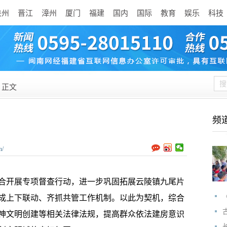
泉州
晋江
漳州
厦门
福建
国内
国际
教育
娱乐
科技
正文
频
n/
合开展专项督查行动，进一步巩固拓展云陵镇九尾片
成上下联动、齐抓共管工作机制。以此为契机，综合
神文明创建等相关法律法规，提高群众依法建房意识