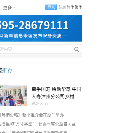
更多
登录
注册
简体
繁体
道
推荐
牵手国寿 绘动华章 中国
人寿漳州分公司乡村
2026-06-25
《月港史略》新书推介会在厦门举办
古厝里的“方寸学堂”：长泰一座公益自习室
长泰：“安全吹哨”吹出全域平安新气象