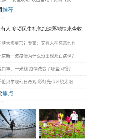
闻
推荐
所有人 多项民生礼包加速落地快来查收
三峡大坝变形？专家：又有人在恶意炒作
北京新一波疫情为什么没出现死亡病例？
戴口罩、一米线 疫情改变了哪些习惯？
呼伦贝尔现幻日奇观 彩虹光带环绕太阳
觉
焦点