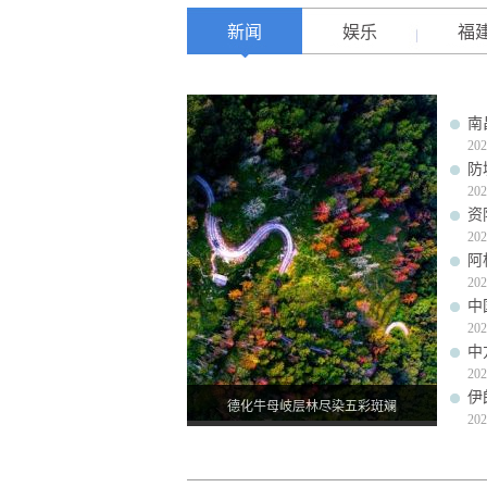
新闻
娱乐
福
南
202
防
202
资
202
阿
202
中
202
中
202
伊
德化牛母岐层林尽染五彩斑斓
202