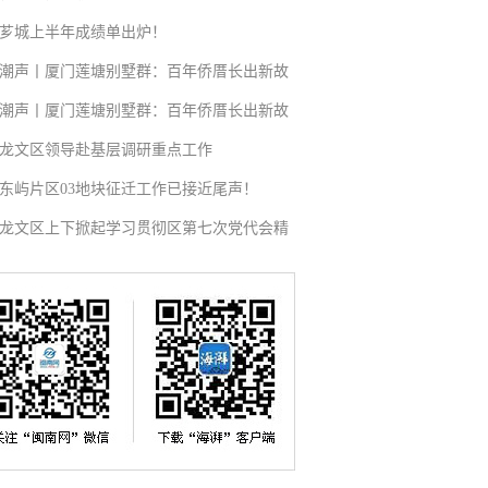
芗城上半年成绩单出炉！
潮声丨厦门莲塘别墅群：百年侨厝长出新故
潮声丨厦门莲塘别墅群：百年侨厝长出新故
龙文区领导赴基层调研重点工作
东屿片区03地块征迁工作已接近尾声！
龙文区上下掀起学习贯彻区第七次党代会精