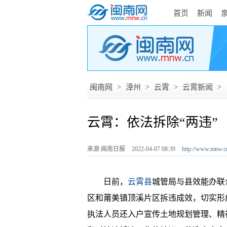
首页
新闻
闽南网
>
漳州
>
云霄
>
云霄新闻
>
云霄：依法拆除“两违”
来源:闽南日报
2022-04-07 08:39
http://www.mnw.c
日前，
云霄县
城管局与县效能办联
区和莆美镇顶溪片区拆违成效，切实形
执法人员还入户宣传土地规划管理、精