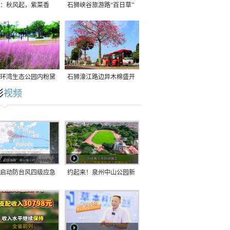
：秋风起，紫菜香
石狮峡谷旅游路“百日草”
争相斗艳
环湾生态公园内粉黛
石狮濠江路边异木棉盛开
彩
视频
草盛放
启动防台风四级应急
约起来！泉州中山公园新
！台风“白海豚”将于
跑道正式开放！
在长江口至福建北部
沿海登陆