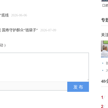
口述
｜赖
”底线
2026-06-06
专
家，
 国寿守护群众“钱袋子”
2026-07-09
关
动
)
48