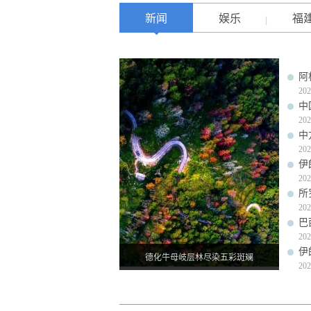
新闻
娱乐
福
阿
202
中
202
中
202
伊
202
所
202
巴
202
伊
德化牛母岐层林尽染五彩斑斓
202