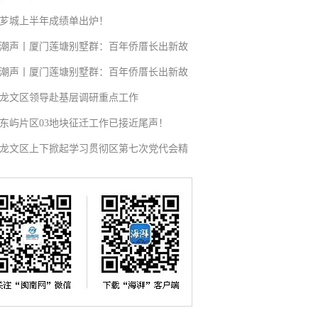
芗城上半年成绩单出炉！
潮声丨厦门莲塘别墅群：百年侨厝长出新故
潮声丨厦门莲塘别墅群：百年侨厝长出新故
龙文区领导赴基层调研重点工作
东屿片区03地块征迁工作已接近尾声！
龙文区上下掀起学习贯彻区第七次党代会精