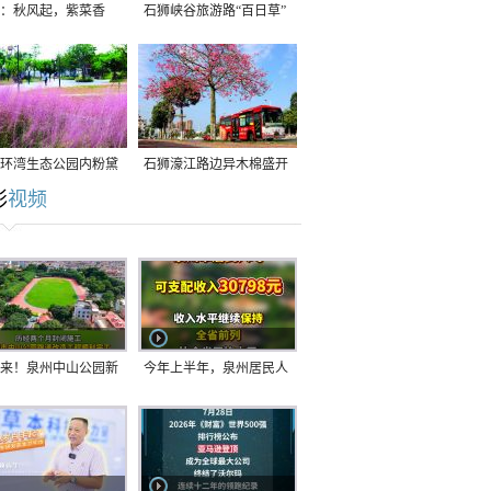
：秋风起，紫菜香
石狮峡谷旅游路“百日草”
争相斗艳
环湾生态公园内粉黛
石狮濠江路边异木棉盛开
彩
视频
草盛放
来！泉州中山公园新
今年上半年，泉州居民人
正式开放！
均可支配收入公布！