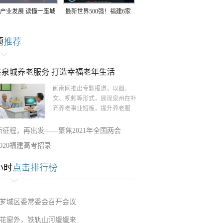
产业发展 读懂一座城
最新世界500强！福建6家
南生：42岁白手起
企业上榜
题
推荐
率先研发草本卫生巾
注泉城养老服务 打造幸福老年生活
闽南网推出专题报道，以图、
文、视频等形式，展现泉州在补
齐养老事业短板，提升养老服
新征程，再出发——聚焦2021年全国两会
2020福建高考招录
小时
点击排行榜
芗城区委常委会召开会议
花窗外，铁轨山河缓缓来