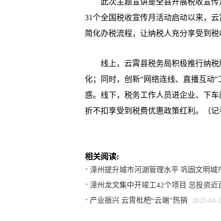
此次主题宣讲是全县开展税收宣传月
31个全国税收宣传月活动启动以来，
简化办税流程，让纳税人充分享受到税
线上，云霄县税务局积极推行纳税服
化；同时，创新“网络连线、直播互动
惑。线下，税务工作人员进企业、下车
折不扣享受到税费优惠政策红利。（记
相关阅读:
漳州提升城市河湖管理水平 巩固文明城
漳州龙文集中开竣工42个项目 总投资近
产业振兴 云霄枇杷“云端”热销
2022-04-