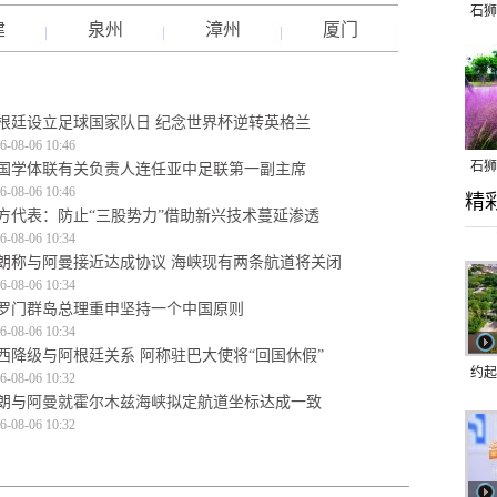
石狮
建
泉州
漳州
厦门
根廷设立足球国家队日 纪念世界杯逆转英格兰
6-08-06 10:46
石狮
国学体联有关负责人连任亚中足联第一副主席
6-08-06 10:46
精
乱子
方代表：防止“三股势力”借助新兴技术蔓延渗透
6-08-06 10:34
朗称与阿曼接近达成协议 海峡现有两条航道将关闭
6-08-06 10:34
罗门群岛总理重申坚持一个中国原则
6-08-06 10:34
西降级与阿根廷关系 阿称驻巴大使将“回国休假”
约起
6-08-06 10:32
朗与阿曼就霍尔木兹海峡拟定航道坐标达成一致
跑道
6-08-06 10:32