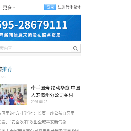
更多
登录
注册
简体
繁体
道
推荐
牵手国寿 绘动华章 中国
人寿漳州分公司乡村
2026-06-25
古厝里的“方寸学堂”：长泰一座公益自习室
长泰：“安全吹哨”吹出全域平安新气象
中国人寿诏安县支公司党支部开展老党员及困