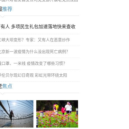
闻
推荐
所有人 多项民生礼包加速落地快来查收
三峡大坝变形？专家：又有人在恶意炒作
北京新一波疫情为什么没出现死亡病例？
戴口罩、一米线 疫情改变了哪些习惯？
呼伦贝尔现幻日奇观 彩虹光带环绕太阳
觉
焦点