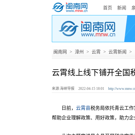
首页
新闻
闽南网
>
漳州
>
云霄
>
云霄新闻
>
云霄线上线下铺开全国
来源:海峡导报
2022-04-15 18:01
http://www.mnw.c
日前，
云霄县
税务局依托青云工作
帮助企业理解政策、用好政策，助力企