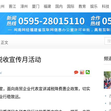
泉州
晋江
漳州
厦门
福建
国内
国际
教育
娱乐
科技
正文
税收宣传月活动
频
n/
室，面向商贸企业代表宣讲减税降费惠企政策，切实
业行稳致远。