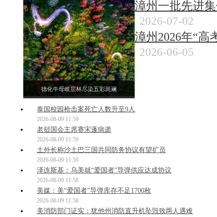
漳州一批先进集
2026-07-02
漳州2026年“
2026-06-05
德化牛母岐层林尽染五彩斑斓
泰国校园枪击案死亡人数升至9人
2026-08-09 11:59
老挝国会主席赛宋蓬病逝
2026-08-09 11:59
土外长称沙土巴三国共同防务协议有望扩员
2026-08-09 11:59
泽连斯基：乌美就“爱国者”导弹供应达成协议
2026-08-09 11:58
美媒：美“爱国者”导弹库存不足1700枚
2026-08-09 11:58
美消防部门证实：犹他州消防直升机坠毁致两人遇难