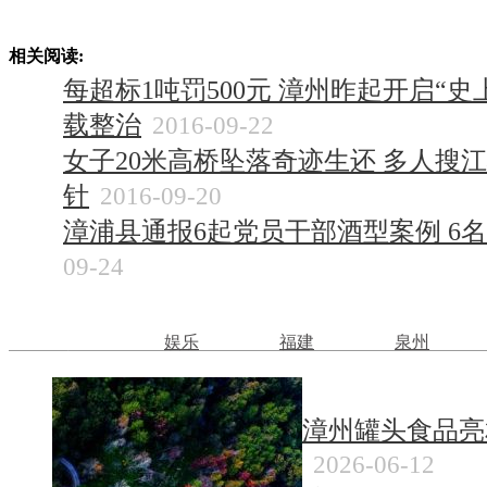
相关阅读:
每超标1吨罚500元 漳州昨起开启“
载整治
2016-09-22
女子20米高桥坠落奇迹生还 多人搜
针
2016-09-20
漳浦县通报6起党员干部酒型案例 6
09-24
新闻
娱乐
福建
泉州
漳州罐头食品亮
2026-06-12