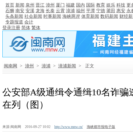
首页
新闻
泉州
晋江
漳州
厦门
福建
国内
国际
教育
娱乐
科技
更
石狮
南安
安溪
龙海
长泰
云霄
漳浦
福州
平潭
宁德
莆田
惠安
永
头条新闻
社会新闻
时事新闻
海峡两岸
体育新闻
数码新闻
财经新
专题报道
会计
登录
注册
简体
繁体
闽南网
>
漳州
>
漳浦
>
漳浦新闻
>
正文
公安部A级通缉令通缉10名诈骗
在列（图）
来源:闽南网
2016-09-27 10:02
http://www.mnw.cn/
海峡都市报电子版