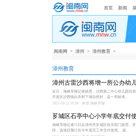
首页
新闻
闽南网
>
漳州
>
漳州教育
>
漳州教育
漳州古雷沙西将增一所公办幼
近日，海峡导报记者获悉，沙西第二中心幼儿园目前
开发区沙西镇白衣村下埔自然村，是一所标准...
2021-10-22 10:59 来源:海峡导报
芗城区石亭中心小学年底交付
海峡导报记者11日从漳州市芗城区有关部门获悉，
段，该项目预计在今年底完工并交付使用。 据...