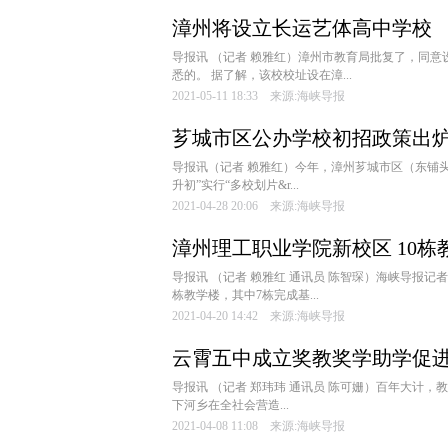
漳州将设立长运艺体高中学校
导报讯 （记者 赖雅红）漳州市教育局批复了，同意
悉的。 据了解，该校校址设在漳...
2021-05-11 18:33 来源:海峡导报
芗城市区公办学校初招政策出炉
导报讯（记者 赖雅红）今年，漳州芗城市区（东铺
升初”实行“多校划片&r...
2021-04-28 20:06 来源:海峡导报
漳州理工职业学院新校区 10栋
导报讯 （记者 赖雅红 通讯员 陈智琛）海峡导报
栋教学楼，其中7栋完成基...
2021-04-20 14:42 来源:海峡导报
云霄五中成立奖教奖学助学促
导报讯 （记者 郑玮玮 通讯员 陈可姗）百年大计
下河乡在全社会营造...
2021-04-08 11:08 来源:海峡导报