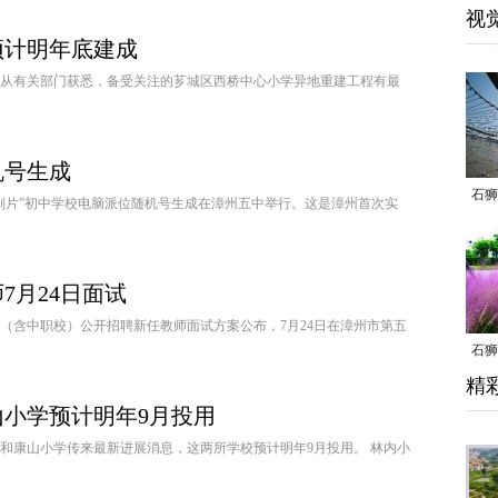
视
预计明年底建成
日从有关部门获悉，备受关注的芗城区西桥中心小学异地重建工程有最
机号生成
石狮
多校划片”初中学校电脑派位随机号生成在漳州五中举行。这是漳州首次实
7月24日面试
（含中职校）公开招聘新任教师面试方案公布，7月24日在漳州市第五
石狮
精
乱子
小学预计明年9月投用
和康山小学传来最新进展消息，这两所学校预计明年9月投用。 林内小