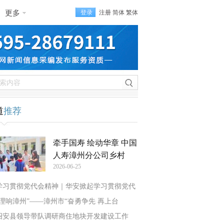
更多
登录
注册
简体
繁体
道
推荐
牵手国寿 绘动华章 中国
人寿漳州分公司乡村
2026-06-25
学习贯彻党代会精神｜华安掀起学习贯彻党代
“理响漳州”——漳州市“奋勇争先 再上台
诏安县领导带队调研商住地块开发建设工作