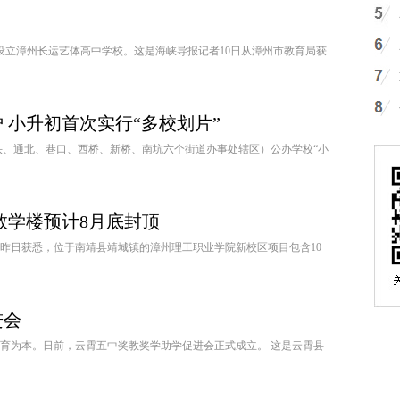
设立漳州长运艺体高中学校。这是海峡导报记者10日从漳州市教育局获
 小升初首次实行“多校划片”
头、通北、巷口、西桥、新桥、南坑六个街道办事处辖区）公办学校“小
教学楼预计8月底封顶
记者昨日获悉，位于南靖县靖城镇的漳州理工职业学院新校区项目包含10
进会
，教育为本。日前，云霄五中奖教奖学助学促进会正式成立。 这是云霄县