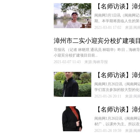
【名师访谈】漳
闽南网3月1日讯（闽南网
期。本学期将面临人生的第一
2021-03-01 17:02 来源:
漳州市二实小迎宾分校扩建项目
导报讯 （记者 林晓琪 通讯员 林聪华）昨日，海
小迎宾分校扩建项目目前...
2021-02-07 11:43 来源:海峡导报
【名师访谈】漳
词”找准解题突
闽南网1月26日讯（闽南
学们首次参加的较大型的化
2021-01-26 20:11 来源:
【名师访谈】漳
末复习 针对性“
闽南网1月26日讯（闽南
材广，以课外为主。所以语
2021-01-26 19:59 来源: