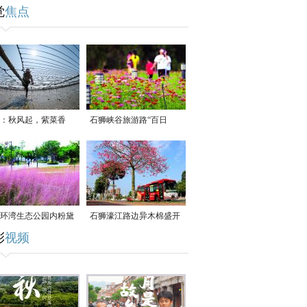
觉
焦点
：秋风起，紫菜香
石狮峡谷旅游路“百日
草”争相斗艳
环湾生态公园内粉黛
石狮濠江路边异木棉盛开
彩
视频
草盛放