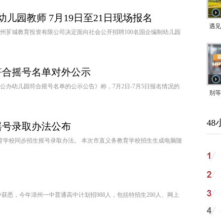
儿园教师 7月19日至21日现场报名
遇见
州芗城教育投资有限公司决定面向社会公开招聘100名国企编制幼儿园
符合摇号名单对外公示
公办幼儿园符合摇号名单的公示公告》称，7月2日-7月5日报名情况的
别等
24
48
紧打
摇号录取办法公布
教育学校同步招生摇号录取办法。 本次市直义务教育学校招生生成电脑随
获悉，今年漳州一中普通高中计划招988人，包括特招生200人、网上