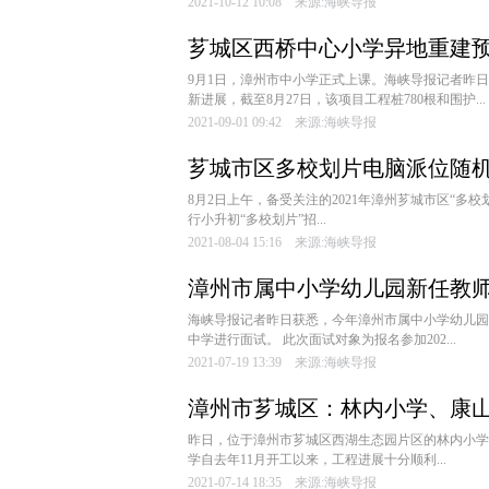
2021-10-12 10:08 来源:海峡导报
芗城区西桥中心小学异地重建
9月1日，漳州市中小学正式上课。海峡导报记者昨
新进展，截至8月27日，该项目工程桩780根和围护...
2021-09-01 09:42 来源:海峡导报
芗城市区多校划片电脑派位随
8月2日上午，备受关注的2021年漳州芗城市区“
行小升初“多校划片”招...
2021-08-04 15:16 来源:海峡导报
漳州市属中小学幼儿园新任教师
海峡导报记者昨日获悉，今年漳州市属中小学幼儿园
中学进行面试。 此次面试对象为报名参加202...
2021-07-19 13:39 来源:海峡导报
漳州市芗城区：林内小学、康山
昨日，位于漳州市芗城区西湖生态园片区的林内小学
学自去年11月开工以来，工程进展十分顺利...
2021-07-14 18:35 来源:海峡导报