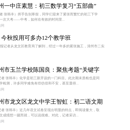
州一中庄素慧：初三数学复习“五部曲”
记者 张韩丰）挥手告别寒假，同学们迎来了紧张而繁忙的初三下学
次大考——中考，如何在有效的时间里...
闽南网
今秋投用可多办12个教学班
峡导报记者从龙文区教育局了解到，经过一年多的紧张施工，漳州市二实
州市玉兰学校陈国良：聚焦考题“关键字
破口
网记者 张韩丰）化学是初三新开设的一门科目。此次期末质检也是同
学检测，许多同学难免有些彷徨和不安，甚至显得...
闽南网
州市龙文区龙文中学王智虹：初二语文期
集训攻破”
网记者 张韩丰）近几年语文试卷呈现出明显的特点，即阅读量大，取
文成绩想一蹴而就，可以说很难。对此，记者采访...
闽南网