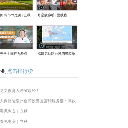
闽南 节气之美 | 立秋
月是故乡明 | 面线糊
开学！国产九价仅
福建启动防台风四级应急
9.5元/针，HPV疫苗抓
响应！台风“白海豚”将于
小时
点击排行榜
9日在长江口至福建北部
一带沿海登陆
龙文教育人跨省取经！
人保财险泉州台商投资区营销服务部：高效
看见惠安｜立秋
看见惠安｜立秋