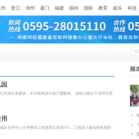
泉州
晋江
漳州
厦门
福建
国内
国际
教育
娱乐
科技
频
儿园
已完成主体建设，本月底将进行竣工预验收。 该幼儿园位于漳州古雷
使用
芗城区石亭中心小学整体工程进度已完成93%，工程进入最后的收尾阶