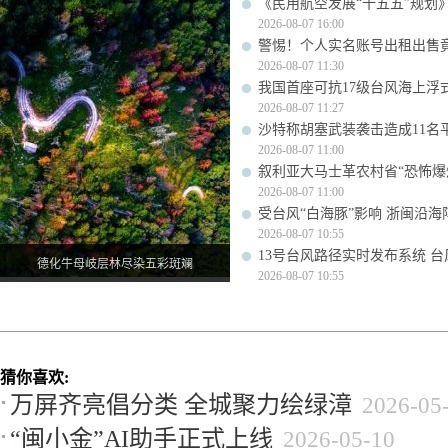
《民用航空发展“十五五”规划
2026-08-07 16:00
警惕！个人实名账号出租出售
2026-08-07 11:30
我国首座可抗17级台风海上浮
2026-08-07 11:27
沙特称胡塞武装袭击造成11名
2026-08-07 11:00
叙利亚大马士革农村省“恐怖爆炸
2026-08-07 11:00
受台风“白海豚”影响 浙闽沿海阵
2026-08-07 10:55
13号台风路径实时发布系统 台
德化牛母岐层林尽染五彩斑斓
2026-08-07 10:55
猜你喜欢:
万屏齐亮倡分类 全城聚力绘绿漳
2026-05
“闽小金”AI助手正式上线
2026-05-10