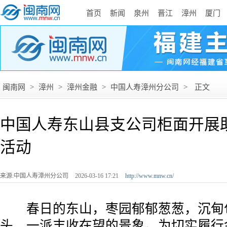
首页
新闻
泉州
晋江
漳州
厦门
闽南网
>
漳州
>
漳州金融
>
中国人寿漳州分公司
>
正文
中国人寿东山县支公司柜面开展
活动
来源:中国人寿漳州分公司
2026-03-16 17:21
http://www.mnw.cn/
春日的东山，枣园郁郁葱葱，沉甸
头，一派丰收在望的景象。为切实履行