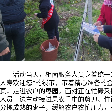
活动当天，柜面服务人员身着统一工
人寿欢迎您”的绶带，带着精心准备的
页，走进农户的枣园。面对正在忙碌采
人员一边主动接过果农手中的剪刀、竹
分拣成熟的枣子，缓解农户农忙压力，