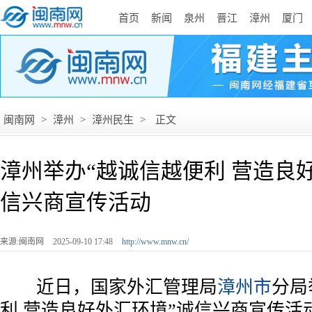
首页
新闻
泉州
晋江
漳州
厦门
闽南网
>
漳州
>
漳州民生
>
正文
漳州举办“越诚信越便利 营造良
信兴商宣传活动
来源:闽南网
2025-09-10 17:48
http://www.mnw.cn/
近日，国家外汇管理局
漳州市
分局
利 营造良好外汇环境”诚信兴商宣传活