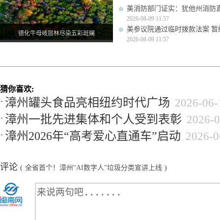
美消防部门证实：犹他州消防
2026-08-09 11:57
美参议院通过临时拨款法案 暂
德化牛母岐层林尽染五彩斑斓
2026-08-09 11:57
猜你喜欢:
漳州罐头食品亮相纽约时代广场
2026-06-
漳州一批先进集体和个人受到表彰
2026-0
漳州2026年“高考爱心直通车”启动
2026-0
评论
(
全省首个！漳州“AI数字人”垃圾分类宣讲上线
)