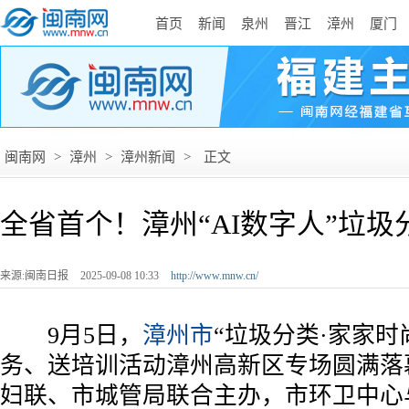
首页
新闻
泉州
晋江
漳州
厦门
闽南网
>
漳州
>
漳州新闻
>
正文
全省首个！漳州“AI数字人”垃
来源:闽南日报
2025-09-08 10:33
http://www.mnw.cn/
9月5日，
漳州市
“垃圾分类·家家时
务、送培训活动漳州高新区专场圆满落
妇联、市城管局联合主办，市环卫中心