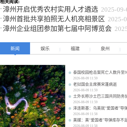
相关阅读:
漳州开启优秀农村实用人才遴选
2025-09-
漳州首批共享拍照无人机亮相景区
2025-0
漳州企业组团参加第七届中阿博览会
202
新闻
娱乐
福建
泉州
泰国校园枪击案死亡人数升至9
2026-08-09 11:59
老挝国会主席赛宋蓬病逝
2026-08-09 11:59
土外长称沙土巴三国共同防务
2026-08-09 11:59
泽连斯基：乌美就“爱国者”导
2026-08-09 11:58
美媒：美“爱国者”导弹库存不足1
2026-08-09 11:58