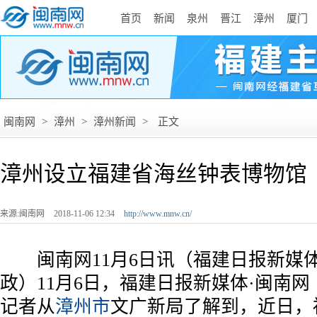
首页
新闻
泉州
晋江
漳州
厦门
闽南网
>
漳州
>
漳州新闻
>
正文
漳州设立福建省海丝钟表博物馆
来源:闽南网
2018-11-06 12:34
http://www.mnw.cn/
闽南网11月6日讯（福建日报新媒体
政）11月6日，福建日报新媒体·闽南网（w
记者从
漳州市
文广新局了解到，近日，