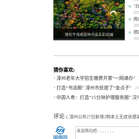
“
202
两
202
德
德化牛母岐层林尽染五彩斑斓
202
猜你喜欢:
漳州老年大学招生缴费开票“一网通办”
打造“书适圈” 漳州市民提了“金点子”
20
中国人寿：打造“15分钟护理服务圈” 
评论
(
漳州公布27日新增2例本土无症状感