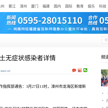
泉州
晋江
漳州
厦门
福建
国内
国际
教育
娱乐
科技
本土无症状感染者详情
频
w.mnw.cn/
指挥部通告：3月27日11时，漳州市龙海区新增新