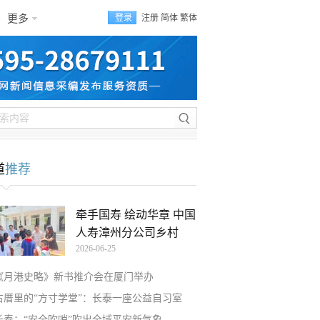
更多
登录
注册
简体
繁体
道
推荐
牵手国寿 绘动华章 中国
人寿漳州分公司乡村
2026-06-25
《月港史略》新书推介会在厦门举办
古厝里的“方寸学堂”：长泰一座公益自习室
长泰：“安全吹哨”吹出全域平安新气象