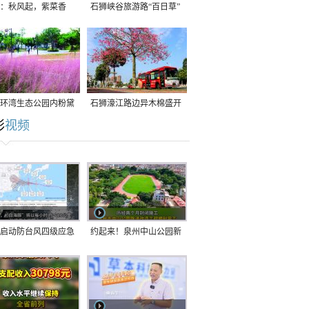
：秋风起，紫菜香
石狮峡谷旅游路“百日草”
争相斗艳
环湾生态公园内粉黛
石狮濠江路边异木棉盛开
彩
视频
草盛放
启动防台风四级应急
约起来！泉州中山公园新
！台风“白海豚”将于
跑道正式开放！
在长江口至福建北部
沿海登陆