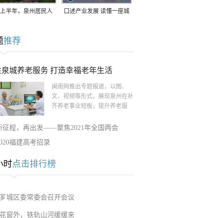
上半年，泉州居民人
口述产业发展 读懂一座城
支配收入公布！
｜赖南生：42岁白手起
题
推荐
家，率先研发草本卫生巾
注泉城养老服务 打造幸福老年生活
闽南网推出专题报道，以图、
文、视频等形式，展现泉州在补
齐养老事业短板，提升养老服
新征程，再出发——聚焦2021年全国两会
2020福建高考招录
小时
点击排行榜
芗城区委常委会召开会议
花窗外，铁轨山河缓缓来