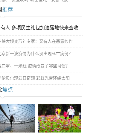
闻
推荐
所有人 多项民生礼包加速落地快来查收
三峡大坝变形？专家：又有人在恶意炒作
北京新一波疫情为什么没出现死亡病例？
戴口罩、一米线 疫情改变了哪些习惯？
呼伦贝尔现幻日奇观 彩虹光带环绕太阳
觉
焦点