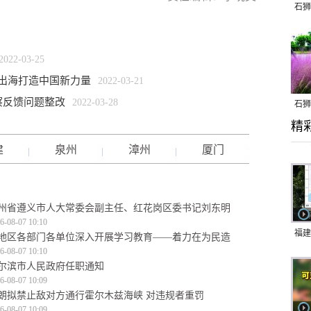
石狮
2022-03-25
蛟龙出海打造中国新力量
2022-03-21
察反馈问题整改
2022-03-28
石狮
精
乱子
建
泉州
漳州
厦门
州省遵义市人大常委会副主任、红花岗区委书记刘东明
6-08-07 10:10
福建
地区各部门各单位深入开展学习教育——着力在为民造
6-08-07 10:10
响应
尔滨市人民政府任职通知
9日
6-08-07 10:09
朗拟禁止敌对方通行霍尔木兹海峡 对违规者重罚
一带
6-08-07 10:09