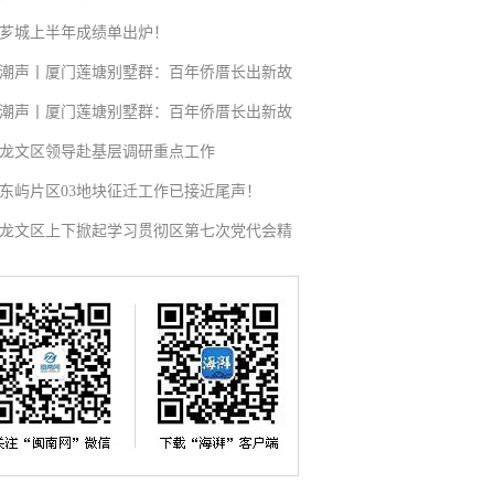
芗城上半年成绩单出炉！
潮声丨厦门莲塘别墅群：百年侨厝长出新故
潮声丨厦门莲塘别墅群：百年侨厝长出新故
龙文区领导赴基层调研重点工作
东屿片区03地块征迁工作已接近尾声！
龙文区上下掀起学习贯彻区第七次党代会精