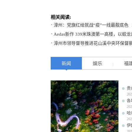
相关阅读:
漳州：党旗红绘就战“疫”一线最靓底色
Aedas新作 339米珠澳第一高楼，以
漳州市领导督导推进花山溪中央环保督
新闻
娱乐
福
贵
202
各
202
哈
202
伊
202