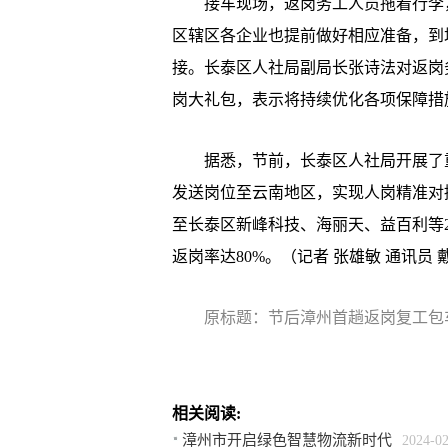
接车现场，返岗务工人员拖着行李，
区辖区各企业也提前做好相应准备，到场
接。长泰区人社局副局长张诗法对返岗
岗大礼包，表示将持续优化各项保障措
据悉，节前，长泰区人社局开展了重
发送岗位至云南地区，实现人岗精准对
至长泰区新峰科技、海丽天、益百利等
返岗率达80%。（记者 张雄敏 通讯员 
原标题：节后漳州首趟返岗复工包
相关阅读:
漳州市开启绿色智慧物流新时代
2024-0