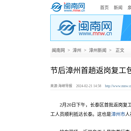
首页
新闻
闽南网
>
漳州
>
漳州新闻
>
正文
节后漳州首趟返岗复工
来源:海峡导报
2024-02-21 14:58
http://www.mnw.c
2月20日下午，长泰区首批返岗复工
工人员顺利抵达长泰。这也是
漳州市
人