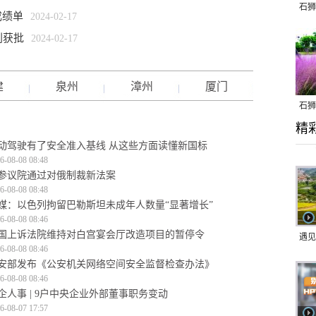
石狮
成绩单
2024-02-17
划获批
2024-02-17
建
泉州
漳州
厦门
石狮
精
乱子
动驾驶有了安全准入基线 从这些方面读懂新国标
6-08-08 08:48
参议院通过对俄制裁新法案
6-08-08 08:48
媒：以色列拘留巴勒斯坦未成年人数量“显著增长”
6-08-08 08:46
国上诉法院维持对白宫宴会厅改造项目的暂停令
遇见
6-08-08 08:46
安部发布《公安机关网络空间安全监督检查办法》
6-08-08 08:46
企人事 | 9户中央企业外部董事职务变动
6-08-07 17:57