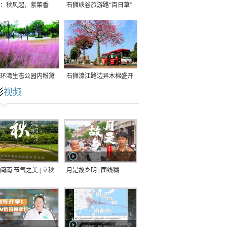
：秋风起，紫菜香
石狮峡谷旅游路“百日草”
争相斗艳
环湾生态公园内粉黛
石狮濠江路边异木棉盛开
彩
视频
草盛放
闽南 节气之美 | 立秋
月是故乡明 | 面线糊