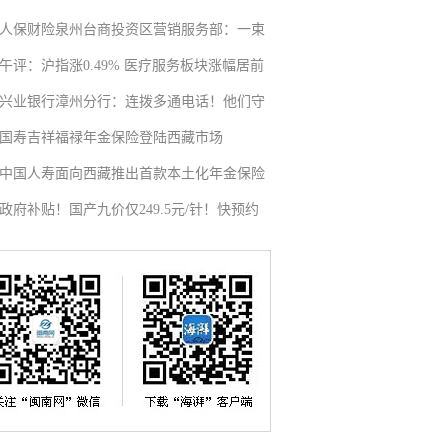
人保财险泉州台商投资区营销服务部：一束
午评：沪指涨0.49% 医疗服务板块涨幅居前
兴业银行漳州分行：连拨多通电话！他们守
国寿吉祥福禄年金保险登陆西藏市场
中国人寿面向西藏推出首款本土化年金保险
政府补贴！国产九价仅249.5元/针！快预约