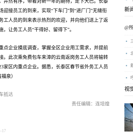
井然有序，带着对新一年的期待，走下大巴。长泰
新
迎接员工的到来，实现“下车门”到“进厂门”无缝衔
务工人员的到来表示热烈的欢迎，并向他们送上了返
@
施，让务工人员“干得好、留得下”。
点企业摸底调查，掌握全区企业用工需求，并提前
接。此次乘免费包车来漳的云南返岗务工人员将输转
23家区内重点企业。据悉，长泰区春节省外务工人员
戴福泉）
视
车抵达
责任编辑：连培煌
2-17