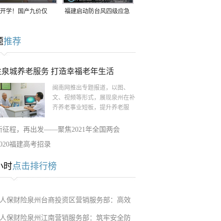
开学！国产九价仅
福建启动防台风四级应急
9.5元/针，HPV疫苗抓
响应！台风“白海豚”将于
题
推荐
9日在长江口至福建北部
一带沿海登陆
注泉城养老服务 打造幸福老年生活
闽南网推出专题报道，以图、
文、视频等形式，展现泉州在补
齐养老事业短板，提升养老服
新征程，再出发——聚焦2021年全国两会
2020福建高考招录
小时
点击排行榜
人保财险泉州台商投资区营销服务部：高效
人保财险泉州江南营销服务部：筑牢安全防