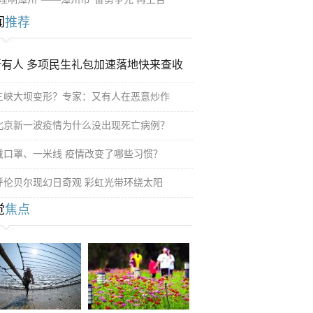
闻
推荐
所有人 多项民生礼包加速落地快来查收
三峡大坝变形？专家：又有人在恶意炒作
北京新一波疫情为什么没出现死亡病例？
戴口罩、一米线 疫情改变了哪些习惯？
呼伦贝尔现幻日奇观 彩虹光带环绕太阳
觉
焦点