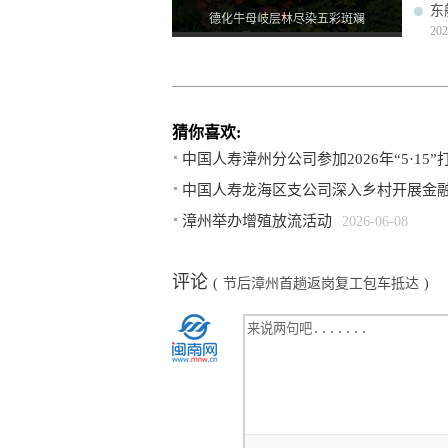
东
德化牛母岐层林尽染五彩斑斓
202
猜你喜欢:
中国人寿漳州分公司参加2026年“5·1
中国人寿龙海区支公司深入乡村开展金
漳州举办增殖放流活动
2026-06-08
评论
(
节后漳州首趟返岗复工包车抵达
)