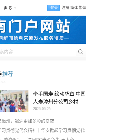
更多
登录
注册
简体
繁体
道
推荐
牵手国寿 绘动华章 中国
人寿漳州分公司乡村
2026-06-25
来漳州，邂逅更加多彩的夏夜
学习贯彻党代会精神｜华安掀起学习贯彻党代
“理响漳州”——漳州市“奋勇争先 再上台