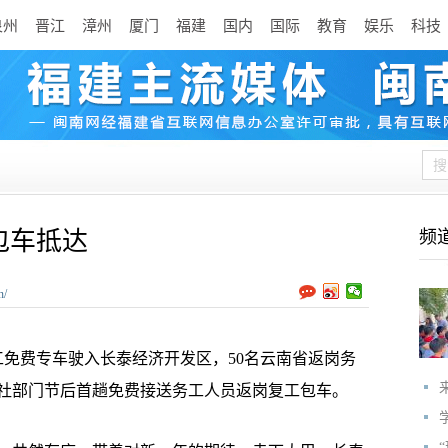
泉州
晋江
漳州
厦门
福建
国内
国际
教育
娱乐
科技
包车抵达
频
n/
免费专车驶入长泰经济开发区，50名云南省返岗务
社部门节后首趟免费接送务工人员返岗复工包车。