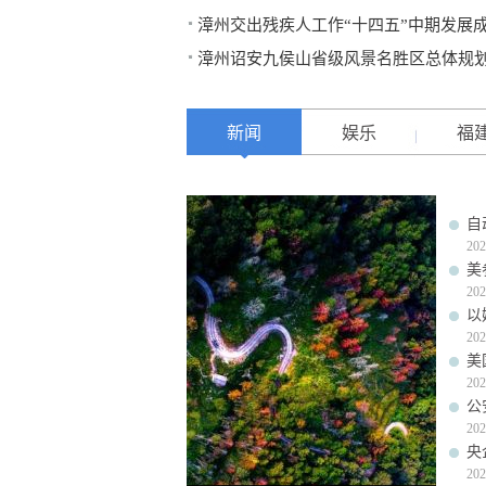
漳州交出残疾人工作“十四五”中期发展
漳州诏安九侯山省级风景名胜区总体规
新闻
娱乐
福
自
202
美
202
以
202
美
202
公
202
央
202