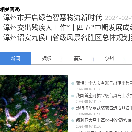
相关阅读:
漳州市开启绿色智慧物流新时代
2024-02-
漳州交出残疾人工作“十四五”中期发展成
漳州诏安九侯山省级风景名胜区总体规划
新闻
娱乐
福建
泉州
警惕！个人实名账号出租出售
2026-08-07 11:30
我国首座可抗17级台风海上浮
2026-08-07 11:27
沙特称胡塞武装袭击造成11名
2026-08-07 11:00
叙利亚大马士革农村省“恐怖爆炸
2026-08-07 11:00