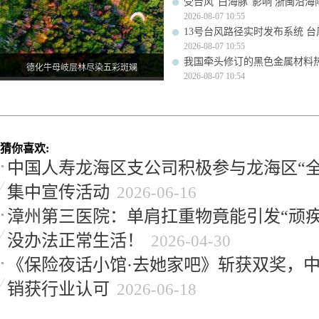
受台风“白海豚”影响 浙闽沿海阵
2026-08-07 10:55
13号台风路径实时发布系统 台
2026-08-07 10:55
我国牵头修订的黑色金属材料
德化牛母岐层林尽染五彩斑斓
2026-08-07 10:54
猜你喜欢:
中国人寿龙海区支公司积极参与龙海区“全
集中宣传活动
2026-06-16
漳州第三医院：单肩扛重物竟能引发“顽疾
没办法正常生活！
2026-04-30
《保险夜话小馆·去她家吧》斩获双奖，
销获行业认可
2026-06-18