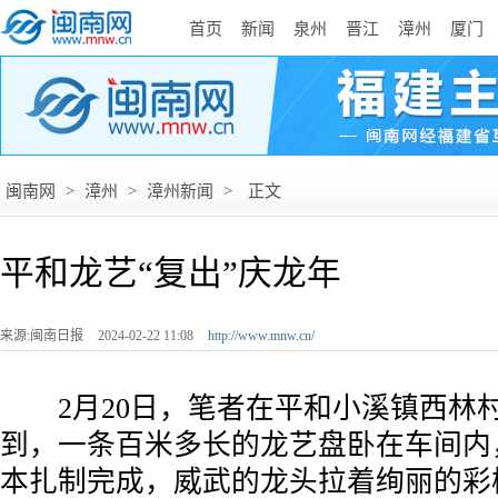
首页
新闻
泉州
晋江
漳州
厦门
闽南网
>
漳州
>
漳州新闻
>
正文
平和龙艺“复出”庆龙年
来源:闽南日报
2024-02-22 11:08
http://www.mnw.cn/
2月20日，笔者在平和小溪镇西林
到，一条百米多长的龙艺盘卧在车间内
本扎制完成，威武的龙头拉着绚丽的彩