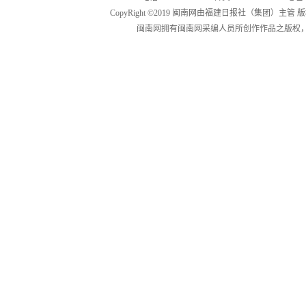
CopyRight ©2019 闽南网由福建日报社（集团）主管
闽南网拥有闽南网采编人员所创作作品之版权