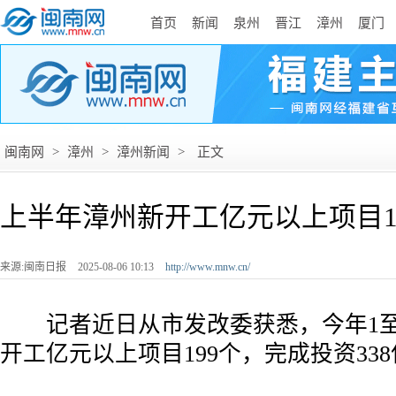
首页
新闻
泉州
晋江
漳州
厦门
闽南网
>
漳州
>
漳州新闻
>
正文
上半年漳州新开工亿元以上项目1
来源:闽南日报
2025-08-06 10:13
http://www.mnw.cn/
记者近日从市发改委获悉，今年1至
开工亿元以上项目199个，完成投资33