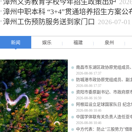
漳州义务教育学校今年招生政策出炉
202
漳州中职本科 “3+4”贯通培养招生方案公
漳州工伤预防服务送到家门口
2026-07-01
新闻
娱乐
福建
泉州
南昌市东湖区政协原党组成员
2026-08-06 17:37
防城港市政协原党组成员、副
2026-08-06 17:37
资阳市委原副书记、市政府原
2026-08-06 16:59
阿根廷设立足球国家队日 纪念
2026-08-06 10:46
中国学体联有关负责人连任亚
2026-08-06 10:46
中方代表：防止“三股势力”借