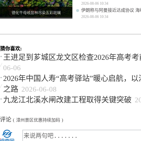
2026-08-06 10:34
伊朗称与阿曼接近达成协议 
德化牛母岐层林尽染五彩斑斓
2026-08-06 10:34
猜你喜欢:
王进足到芗城区龙文区检查2026年高考
06-06
2026年中国人寿“高考驿站”暖心启航，
之路
2026-06-08
九龙江北溪水闸改建工程取得关键突破
2
评论
(
漳州景区优惠持续加码
)