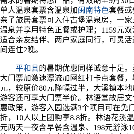
需求的暑期特惠产品，有效期至9月30日
单人温泉套票含温泉加
闽南特色
套餐或
亲子旅居套票可入住古堡温泉房，一家
温泉并享用特色正餐或护理；1159元
适合亲友结伴、两户家庭同行，可灵活选
间连住2晚。
平和县
的暑期优惠同样诚意十足。
大门票加激速漂流加网红打卡点套餐，
元，较原价80元降幅过半，大溪镇本
游客还可享大门票半价。林语堂故居文
惠政策，游客入园选满3个项目可在免门
折，10人以上团购享8.8折。林语花溪温
元两天一夜含早餐含温泉、198元游泳1