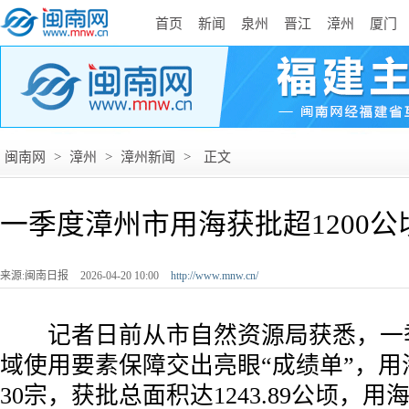
首页
新闻
泉州
晋江
漳州
厦门
闽南网
>
漳州
>
漳州新闻
>
正文
一季度漳州市用海获批超1200公
来源:闽南日报
2026-04-20 10:00
http://www.mnw.cn/
记者日前从市自然资源局获悉，一
域使用要素保障交出亮眼“成绩单”，用
30宗，获批总面积达1243.89公顷，