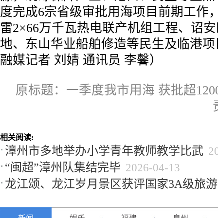
度完成6宗省级审批用海项目前期工作
雷2×66万千瓦热电联产机组工程、诏
地、东山华业船舶修造等民生及临港项
融媒记者 刘婧 通讯员 李馨）
原标题：一季度我市用海 获批超120
相关阅读:
漳州市多地举办小学青年教师教学比武
2
“闽超”漳州队集结完毕
2026-04-13
龙江颂、龙江岁月景区获评国家3A级旅