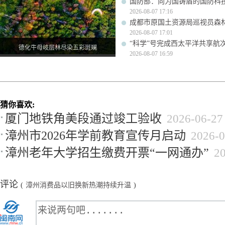
国防部：向为国铸盾的国防科
2026-08-07 17:16
成都市原国土资源局巡视员森
2026-08-07 17:01
“科学”号完成西太平洋共享航
德化牛母岐层林尽染五彩斑斓
2026-08-07 16:59
猜你喜欢:
厦门地铁角美段通过竣工验收
2026-06-27
漳州市2026年学前教育宣传月启动
2026-0
漳州老年大学招生缴费开票“一网通办”
2
评论
(
漳州消费品以旧换新热潮持续升温
)