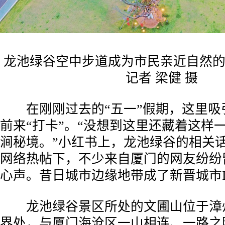
龙池绿谷空中步道成为市民亲近自然的
记者 梁健 摄
在刚刚过去的“五一”假期，这里吸引
前来“打卡”。“没想到这里还藏着这样
涧秘境。”小红书上，龙池绿谷的相关
网络热帖下，不少来自厦门的网友纷纷留
心声。昔日城市边缘地带成了新晋城市I
龙池绿谷景区所处的文圃山位于漳
界处，与厦门海沧区一山相连、一路之