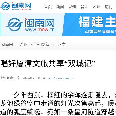
首页
新闻
泉州
晋江
漳州
厦门
闽南网
>
漳州
>
漳州新闻
>
正文
唱好厦漳文旅共享“双城记”
来源:闽南日报
2026-05-13 09:54
http://www.mnw.cn/
夕阳西沉，橘红的余晖逐渐隐去，
龙池绿谷空中步道的灯光次第亮起，暖
道的弧度蜿蜒，宛如一条星河隧道穿越