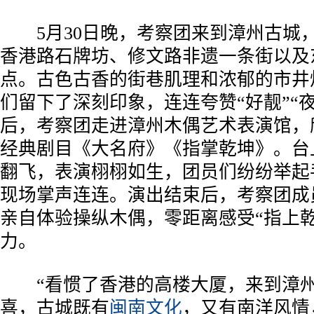
5月30日晚，考察团来到漳州古城
香港路石牌坊、修文路非遗一条街以及
点。古色古香的街巷肌理和浓郁的市井
们留下了深刻印象，连连夸赞“好靓”“
后，考察团走进漳州木偶艺术表演馆，
经典剧目《大名府》《指掌乾坤》。台
翻飞，表演栩栩如生，团员们纷纷举起
现场掌声连连。演出结束后，考察团成
亲自体验操纵木偶，零距离感受“指上乾
力。
“看惯了香港的高楼大厦，来到漳州
喜，古城既有
闽南文化
，又有南洋风情