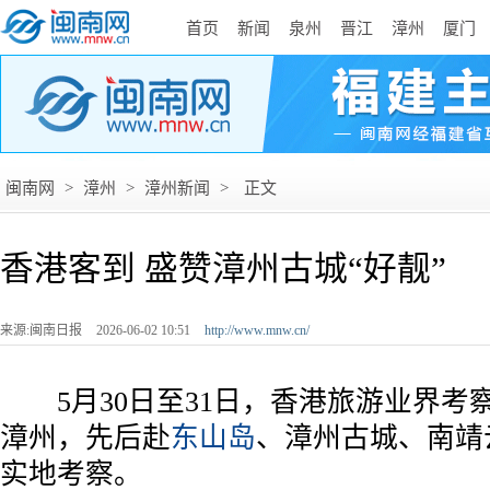
首页
新闻
泉州
晋江
漳州
厦门
闽南网
>
漳州
>
漳州新闻
>
正文
香港客到 盛赞漳州古城“好靓”
来源:闽南日报
2026-06-02 10:51
http://www.mnw.cn/
5月30日至31日，香港旅游业界考察
漳州，先后赴
东山岛
、漳州古城、南靖
实地考察。