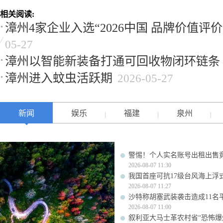
相关阅读:
漳州4家企业入选“2026中国 品牌价值评
05-27
漳州以智能新装备打通可回收物闭环链条
漳州进入蚊虫活跃期
2026-05-27
新闻
娱乐
福建
泉州
警惕！个人实名账号出租出售
2026-08-07 11:30
我国首座可抗17级台风海上浮
2026-08-07 11:27
沙特称胡塞武装袭击造成11名
2026-08-07 11:00
叙利亚大马士革农村省“恐怖爆炸