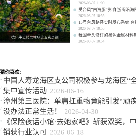
2026-08-07 11:00
受台风“白海豚”影响 浙闽沿海阵
2026-08-07 10:55
13号台风路径实时发布系统 台
2026-08-07 10:55
我国牵头修订的黑色金属材料
德化牛母岐层林尽染五彩斑斓
2026-08-07 10:54
猜你喜欢:
中国人寿龙海区支公司积极参与龙海区“全
集中宣传活动
2026-06-16
漳州第三医院：单肩扛重物竟能引发“顽疾
没办法正常生活！
2026-04-30
《保险夜话小馆·去她家吧》斩获双奖，
销获行业认可
2026-06-18