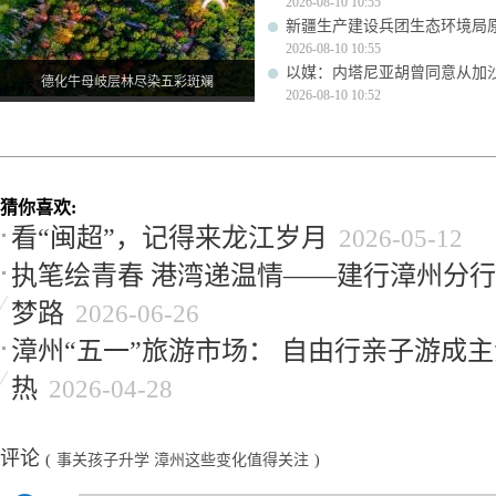
2026-08-10 10:55
新疆生产建设兵团生态环境局
2026-08-10 10:55
以媒：内塔尼亚胡曾同意从加
德化牛母岐层林尽染五彩斑斓
2026-08-10 10:52
猜你喜欢:
看“闽超”，记得来龙江岁月
2026-05-12
执笔绘青春 港湾递温情——建行漳州分
梦路
2026-06-26
漳州“五一”旅游市场： 自由行亲子游成主
热
2026-04-28
评论
(
事关孩子升学 漳州这些变化值得关注
)