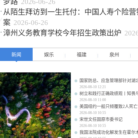
梦路
2026-06-26
从陌生拜访到一生托付：中国人寿个险营
案
2026-06-26
漳州义务教育学校今年招生政策出炉
202
新闻
娱乐
福建
泉州
国家防总、应急管理部针对湖
2026-08-10 12:21
树立和践行正确政绩观丨知畏
2026-08-10 11:00
美国纽约一船只倾覆致2人死亡
2026-08-10 10:55
宋世文任固原市委书记
2026-08-10 10:55
我国法院成功化解发生在霍尔