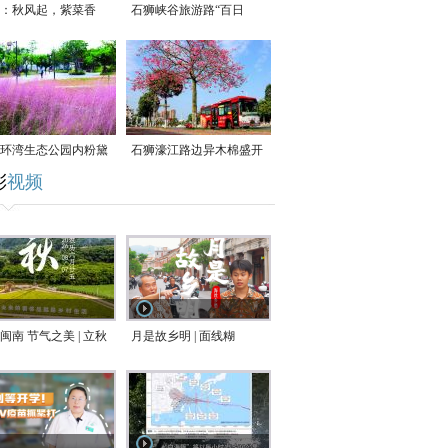
：秋风起，紫菜香
石狮峡谷旅游路“百日
草”争相斗艳
环湾生态公园内粉黛
石狮濠江路边异木棉盛开
彩
视频
草盛放
闽南 节气之美 | 立秋
月是故乡明 | 面线糊