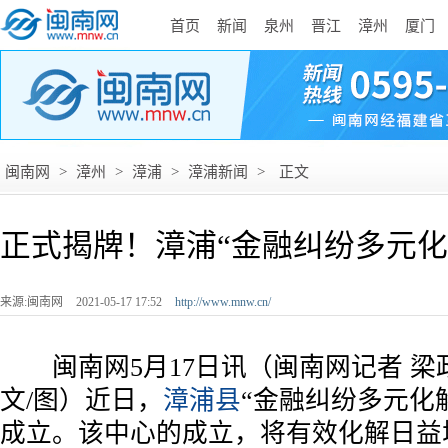
首页
新闻
泉州
晋江
漳州
厦门
闽南网
>
漳州
>
漳浦
>
漳浦新闻
>
正文
正式揭牌！漳浦“金融纠纷多元化
来源:闽南网
2021-05-17 17:52
http://www.mnw.cn/
闽南网5月17日讯（闽南网记者 梁政
文/图）近日，
漳浦县
“金融纠纷多元化
成立。该中心的成立，将有效化解日益