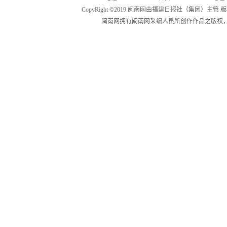
CopyRight ©2019 闽南网由福建日报社（集团）主管
闽南网拥有闽南网采编人员所创作作品之版权