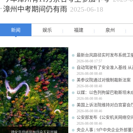
漳州中考期间仍有雨
2025-06-18
新闻
娱乐
福建
泉州
最新台风路径实时发布系统卫星
2026-08-08 17:57
自动驾驶有了安全准入基线 从
2026-08-08 08:48
美参议院通过对俄制裁新法案
2026-08-08 08:48
以媒：以色列拘留巴勒斯坦未成
2026-08-08 08:46
美国上诉法院维持对白宫宴会
2026-08-08 08:46
公安部发布《公安机关网络空
2026-08-08 08:46
央企人事 | 9户中央企业外部
德化牛母岐层林尽染五彩斑斓