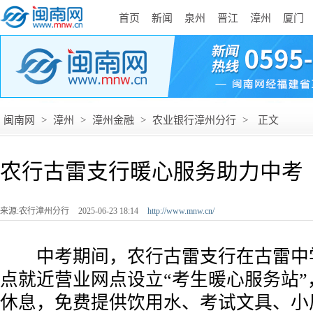
首页
新闻
泉州
晋江
漳州
厦门
闽南网
>
漳州
>
漳州金融
>
农业银行漳州分行
>
正文
农行古雷支行暖心服务助力中考
来源:农行漳州分行
2025-06-23 18:14
http://www.mnw.cn/
中考期间，农行古雷支行在古雷中
点就近营业网点设立“考生暖心服务站”
休息，免费提供饮用水、考试文具、小