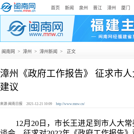
首页
新闻
泉州
晋江
漳州
厦门
闽南网
>
漳州
>
漳州新闻
>
正文
漳州《政府工作报告》 征求市
建议
来源:闽南日报
2021-12-21 10:09
http://www.mnw.cn/
12月20日，市长王进足到市人大常
谈会，征求对2022年《政府工作报告