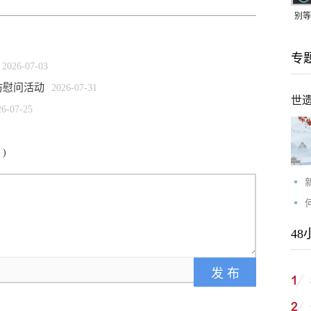
别等
24
专
紧打
2026-07-03
访慰问活动
2026-07-31
世
26-07-25
)
48