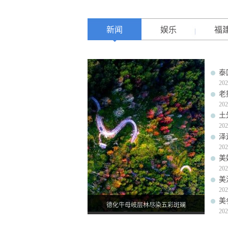
新闻
娱乐
福
泰
202
老
202
土
202
泽
202
美
202
美
202
美
德化牛母岐层林尽染五彩斑斓
202