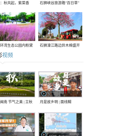
：秋风起，紫菜香
石狮峡谷旅游路“百日草”
争相斗艳
环湾生态公园内粉黛
石狮濠江路边异木棉盛开
彩
视频
草盛放
闽南 节气之美 | 立秋
月是故乡明 | 面线糊