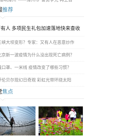
闻
推荐
所有人 多项民生礼包加速落地快来查收
三峡大坝变形？专家：又有人在恶意炒作
北京新一波疫情为什么没出现死亡病例？
戴口罩、一米线 疫情改变了哪些习惯？
呼伦贝尔现幻日奇观 彩虹光带环绕太阳
觉
焦点