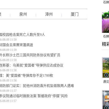
石狮
建
泉州
漳州
厦门
国校园枪击案死亡人数升至9人
石狮
6-08-09 11:59
精
乱子
挝国会主席赛宋蓬病逝
6-08-09 11:59
外长称沙土巴三国共同防务协议有望扩员
6-08-09 11:59
连斯基：乌美就“爱国者”导弹供应达成协议
6-08-09 11:58
媒：美“爱国者”导弹库存不足1700枚
6-08-09 11:58
遇见
消防部门证实：犹他州消防直升机坠毁致两人遇难
6-08-09 11:57
参议院通过临时拨款法案 暂缓政府“停摆”风险
6-08-09 11:57