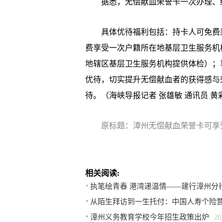
据悉，无偿献血荣誉卡一次办理、终
具体优待福利包括：持卡人可免费乘
费享受一次户籍所在地基层卫生服务机
地辖区基层卫生服务机构提供体检）；
优待，切实提升无偿献血者的获得感与荣
待。（海峡导报记者 张雄敏 通讯员 黄
原标题：漳州无偿献血荣誉卡可享
相关阅读:
执笔绘青春 港湾递温情——建行漳州分
从陌生拜访到一生托付：中国人寿个险
漳州义务教育学校今年招生政策出炉
20