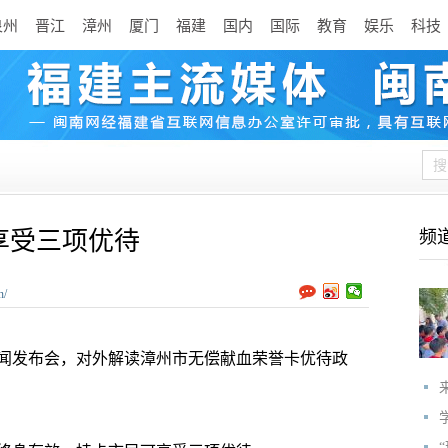
泉州
晋江
漳州
厦门
福建
国内
国际
教育
娱乐
科技
享受三项优待
频
n/
闻发布会，对外解读漳州市无偿献血荣誉卡优待政