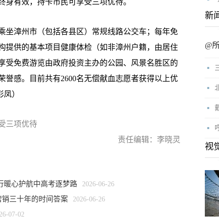
身有效，持卡市民可享受三项优待。
新
坐漳州市（包括各县区）常规线路公交车；每年免
@
构提供的基本项目健康体检（如非漳州户籍，由居住
享受免费游览由政府投资主办的公园、风景名胜区的
誉感。目前共有2600名无偿献血志愿者获得以上优
彩凤）
受三项优待
责任编辑：李晓灵
视
行暖心护航中高考逐梦路
2026-06-26
营销三十年的时间答案
2026-06-26
26-07-02