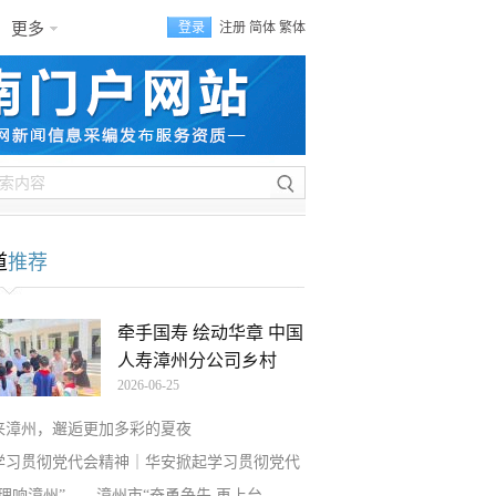
更多
登录
注册
简体
繁体
道
推荐
牵手国寿 绘动华章 中国
人寿漳州分公司乡村
2026-06-25
来漳州，邂逅更加多彩的夏夜
学习贯彻党代会精神｜华安掀起学习贯彻党代
“理响漳州”——漳州市“奋勇争先 再上台