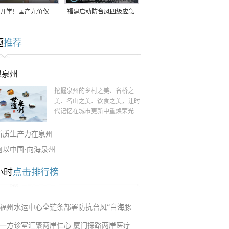
开学！国产九价仅
福建启动防台风四级应急
9.5元/针，HPV疫苗抓
响应！台风“白海豚”将于
题
推荐
9日在长江口至福建北部
一带沿海登陆
遗泉州
挖掘泉州的乡村之美、名桥之
美、名山之美、饮食之美，让时
代记忆在城市更新中重焕荣光
新质生产力在泉州
何以中国·向海泉州
小时
点击排行榜
福州水运中心全链条部署防抗台风“白海豚
一方诊室汇聚两岸仁心 厦门探路两岸医疗